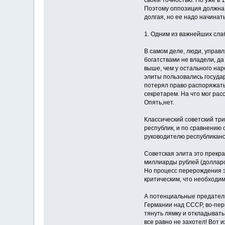
своей точностью. Но уже в 
Поэтому оппозиция должна 
долгая, но ее надо начинат
1. Одним из важнейших сла
В самом деле, люди, управ
богатствами не владели, да
выше, чем у остального нар
элиты пользовались госуда
потерял право распоряжать
секретарем. На что мог ра
Опять,нет.
Классический советский три
республик, и по сравнению 
руководителю республиканск
Советская элита это прекра
миллиарды рублей (долларов
Но процесс перерождения э
критическим, что необходи
А потенциальные предатели
Германии над СССР, во-перв
тянуть лямку и откладыват
все равно не захотел! Вот 