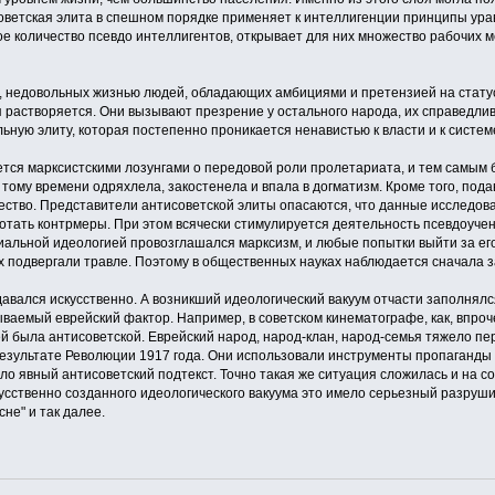
советская элита в спешном порядке применяет к интеллигенции принципы урав
ое количество псевдо интеллигентов, открывает для них множество рабочих 
х, недовольных жизнью людей, обладающих амбициями и претензией на стату
растворяется. Они вызывают презрение у остального народа, их справедлив
ьную элиту, которая постепенно проникается ненавистью к власти и к систем
тся марксистскими лозунгами о передовой роли пролетариата, и тем самым 
к тому времени одряхлела, закостенела и впала в догматизм. Кроме того, п
ство. Представители антисоветской элиты опасаются, что данные исследовани
отать контрмеры. При этом всячески стимулируется деятельность псевдоуче
иальной идеологией провозглашался марксизм, и любые попытки выйти за ег
х подвергали травле. Поэтому в общественных науках наблюдается сначала за
давался искусственно. А возникший идеологический вакуум отчасти заполнял
ваемый еврейский фактор. Например, в советском кинематографе, как, впроч
й была антисоветской. Еврейский народ, народ-клан, народ-семья тяжело пер
результате Революции 1917 года. Они использовали инструменты пропаганды
о явный антисоветский подтекст. Точно такая же ситуация сложилась и на с
кусственно созданного идеологического вакуума это имело серьезный разруш
не" и так далее.