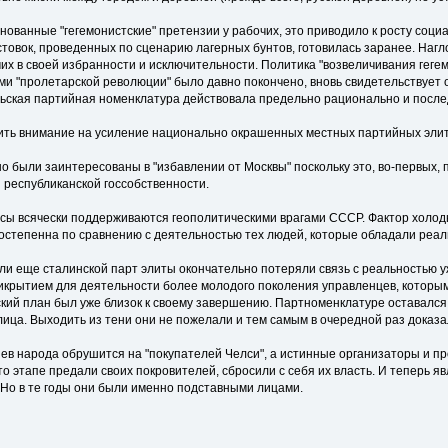
нованные "гегемонистские" претензии у рабочих, это приводило к росту социа
стовок, проведенных по сценарию лагерных бунтов, готовилась заранее. Наг
х в своей избранности и исключительности. Политика "возвеличивания гегемо
ми "пролетарской революции" было давно покончено, вновь свидетельствует о
льская партийная номенклатура действовала предельно рационально и после
ить внимание на усиление национально окрашенных местных партийных элит,
 были заинтересованы в "избавлении от Москвы" поскольку это, во-первых, 
республиканской госсобственности.
ы всячески поддерживаются геополитическими врагами СССР. Фактор холодн
ростепенна по сравнению с деятельностью тех людей, которые обладали реал
ли еще сталинской парт элиты окончательно потеряли связь с реальностью уж
рикрытием для деятельности более молодого поколения управленцев, которым
кий план был уже близок к своему завершению. Партноменклатуре оставался о
ица. Выходить из тени они не пожелали и тем самым в очередной раз доказ
 гнев народа обрушится на "покупателей Челси", а истинные организаторы и пр
то этапе предали своих покровителей, сбросили с себя их власть. И теперь
 Но в те годы они были именно подставными лицами.