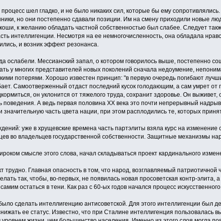
т процесс шел гладко, и не было никаких сил, которые бы ему сопротивлялись
ники, но они постепенно сдавали позиции. Им на смену приходили новые лю
оскоши, к желанию обладать частной собственностью был слабее. Следует так
сть интеллигенции. Несмотря на ее немногочисленность, она обладала нрав
лись, и возник эффект резонанса.
 ослабели. Мессианский запал, о котором говорилось выше, постепенно сош
вать у многих представителей новых поколений сначала недоумение, непонима
ими потерями. Хорошо известен принцип: "в первую очередь погибают лучши
бает. Самоотверженный отдаст последний кусок голодающим, а сам умрет от г
дкормиться, он уклонится от тяжелого труда, сохранит здоровье. Он выживет, 
 поведения. А ведь первая половина XX века это почти непрерывный надрыв 
и значительную часть цвета нации, при этом расплодились те, которых прин
ений: уже в хрущевские времена часть партэлиты взяла курс на изменение с
нцев во владельцев государственной собственности. Защитные механизмы на
 широком смысле этого слова, начал складываться проект кардинального измен
т трудно. Главная опасность в том, что народ, возглавляемый патриотичной 
елать так, чтобы, во-первых, не появилась новая просоветская контр-элита, а
, самим остаться в тени. Как раз с 60-ых годов начался процесс искусственно
ыло сделать интеллигенцию антисоветской. Для этого интеллигенции был д
снижать ее статус. Известно, что при Сталине интеллигенция пользовалась
 уровнем жизни, чем большинство населения. Именно из этого слоя могла по