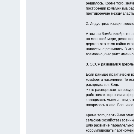
решилось. Кроме того, знач
построении коммунизма рас
противоречие между власть
2. Индустриализация, колле
Атомная бомба изобретена и
по меньшей мере, резко по
держав, что сама война ст
напасть не решились. В ито
возможно, был убит именно
3. СССР развивался доволь
Если раньше практически в
комфорта населения. То ест
распределял. Ведь
> кто распоряжается ресур
работниках торговли и сфер
зародилась мысль о том, чт
говорилось выше. Возникло
Кроме того, партийная элит
сельском хозяйстве) возник
шло развитие параллельной
коррумпировать партноменк