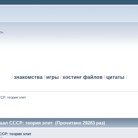
сь
.
/
знакомства
/
игры
/
хостинг файлов
/
цитаты
/
ССР: теория элит
ушал СССР: теория элит (Прочитано 29283 раз)
ССР: теория элит