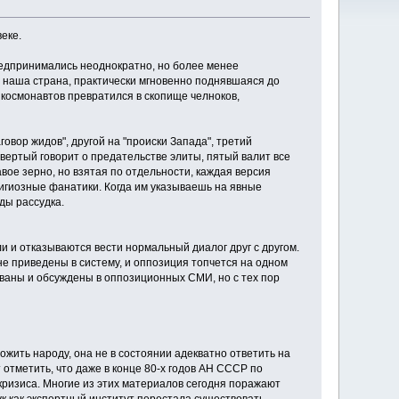
еке.
редпринимались неоднократно, но более менее
му наша страна, практически мгновенно поднявшаяся до
 космонавтов превратился в скопище челноков,
овор жидов", другой на "происки Запада", третий
вертый говорит о предательстве элиты, пятый валит все
авое зерно, но взятая по отдельности, каждая версия
игиозные фанатики. Когда им указываешь на явные
ды рассудка.
и отказываются вести нормальный диалог друг с другом.
не приведены в систему, и оппозиция топчется на одном
кованы и обсуждены в оппозиционных СМИ, но с тех пор
ложить народу, она не в состоянии адекватно ответить на
 отметить, что даже в конце 80-х годов АН СССР по
ризиса. Многие из этих материалов сегодня поражают