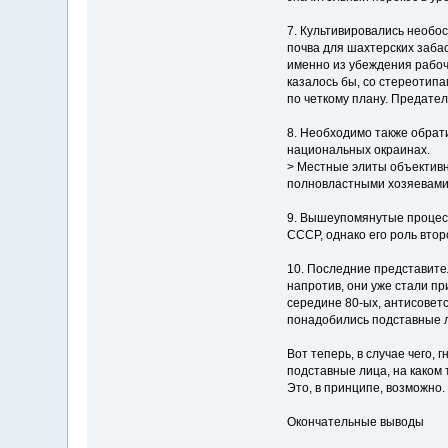
7. Культивировались необос
почва для шахтерских заба
именно из убеждения рабочи
казалось бы, со стереотипа
по четкому плану. Предате
8. Необходимо также обрат
национальных окраинах.
> Местные элиты объективно
полновластными хозяевами 
9. Вышеупомянутые процесс
СССР, однако его роль вто
10. Последние представите
напротив, они уже стали п
середине 80-ых, антисоветс
понадобились подставные л
Вот теперь, в случае чего,
подставные лица, на каком 
Это, в принципе, возможно.
Окончательные выводы