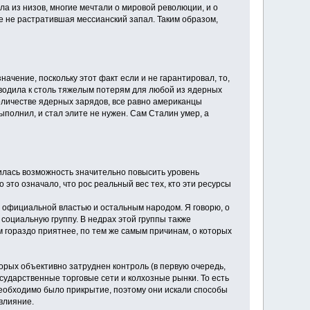
ла из низов, многие мечтали о мировой революции, и о
е не растратившая мессианский запал. Таким образом,
чение, поскольку этот факт если и не гарантировал, то,
иводила к столь тяжелым потерям для любой из ядерных
оличестве ядерных зарядов, все равно американцы
ыполнил, и стал элите не нужен. Сам Сталин умер, а
илась возможность значительно повысить уровень
это означало, что рос реальный вес тех, кто эти ресурсы
 официальной властью и остальным народом. Я говорю, о
 социальную группу. В недрах этой группы также
ом гораздо приятнее, по тем же самым причинам, о которых
торых объективно затруднен контроль (в первую очередь,
сударственные торговые сети и колхозные рынки. То есть
еобходимо было прикрытие, поэтому они искали способы
влияние.