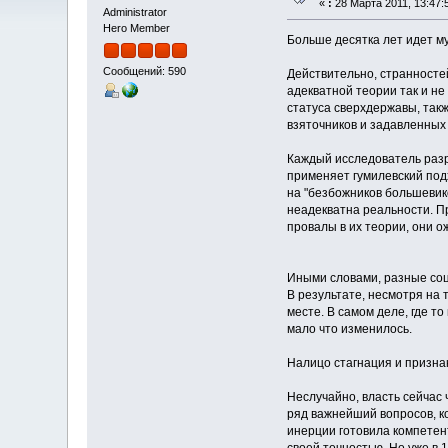
«
:
28 Марта 2011, 13:47:
Administrator
Hero Member
Больше десятка лет идет му
Сообщений: 590
Действительно, странносте
адекватной теории так и не
статуса сверхдержавы, такж
взяточников и задавленных
Каждый исследователь разра
применяет гумилевский подх
на "безбожников большевико
неадекватна реальности. П
провалы в их теории, они 
Иными словами, разные соц
В результате, несмотря на 
месте. В самом деле, где т
мало что изменилось.
Налицо стагнация и призн
Неслучайно, власть сейчас 
ряд важнейший вопросов, ко
инерции готовила компетен