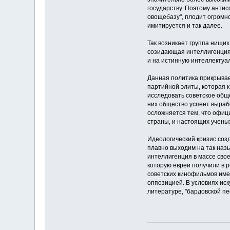
государству. Поэтому анти
овощебазу", плодит огромн
имитируется и так далее.
Так возникает группа нищи
созидающая интеллигенция 
и на истинную интеллектуал
Данная политика прикрывае
партийной элиты, которая 
исследовать советское обще
них общество успеет выраб
осложняется тем, что офиц
страны, и настоящих учены
Идеологический кризис соз
плавно выходим на так назы
интеллигенция в массе свое
которую евреи получили в 
советских кинофильмов имел
оппозицией. В условиях ис
литературе, "бардовской пес