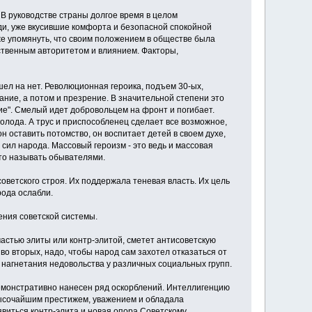
. В руководстве страны долгое время в целом
ди, уже вкусившие комфорта и безопасной спокойной
же упомянуть, что своим положением в обществе была
ственным авторитетом и влиянием. Факторы,
ел на нет. Революционная героика, подъем 30-ых,
ние, а потом и презрение. В значительной степени это
е". Смелый идет добровольцем на фронт и погибает.
олода. А трус и приспособленец сделает все возможное,
он оставить потомство, он воспитает детей в своем духе,
сил народа. Массовый героизм - это ведь и массовая
ято называть обывателями.
оветского строя. Их поддержала теневая власть. Их цель
рода ослабли.
ения советской системы.
частью элиты или контр-элитой, сметет антисоветскую
 во вторых, надо, чтобы народ сам захотел отказаться от
го нагнетания недовольства у различных социальных групп.
емонстративно нанесен ряд оскорблений. Интеллигенцию
 высочайшим престижем, уважением и обладала
явиться контр-элита и новая опора Советскому