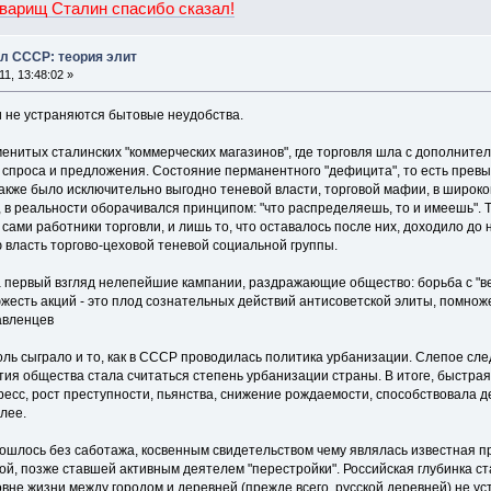
оварищ Сталин спасибо сказал!
ал СССР: теория элит
1, 13:48:02 »
и не устраняются бытовые неудобства.
нитых сталинских "коммерческих магазинов", где торговля шла с дополнитель
с спроса и предложения. Состояние перманентного "дефицита", то есть пре
также было исключительно выгодно теневой власти, торговой мафии, в широк
 в реальности оборачивался принципом: "что распределяешь, то и имеешь". 
ами работники торговли, и лишь то, что оставалось после них, доходило до
 власть торгово-цеховой теневой социальной группы.
 первый взгляд нелепейшие кампании, раздражающие общество: борьба с "ве
южесть акций - это плод сознательных действий антисоветской элиты, помно
авленцев
ль сыграло и то, как в СССР проводилась политика урбанизации. Слепое след
тия общества стала считаться степень урбанизации страны. В итоге, быстра
есс, рост преступности, пьянства, снижение рождаемости, способствовала д
алее.
обошлось без саботажа, косвенным свидетельством чему являлась известная 
ой, позже ставшей активным деятелем "перестройки". Российская глубинка 
вне жизни между городом и деревней (прежде всего, русской деревней) не ус