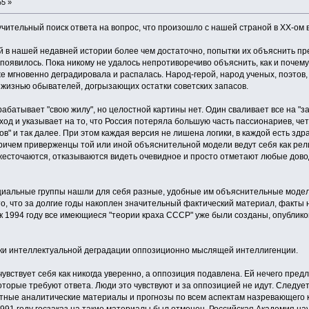
55 »
чительный поиск ответа на вопрос, что произошло с нашей страной в XX-ом в
й в нашей недавней истории более чем достаточно, попытки их объяснить п
 появилось. Пока никому не удалось непротиворечиво объяснить, как и поче
е мгновенно деградировала и распалась. Народ-герой, народ ученых, поэтов,
 жизнью обывателей, догрызающих остатки советских запасов.
батывает "свою жилу", но целостной картины нет. Один сваливает все на "заг
од и указывает на то, что Россия потеряла большую часть пассионариев, чет
в" и так далее. При этом каждая версия не лишена логики, в каждой есть здр
ричем приверженцы той или иной объяснительной модели ведут себя как рел
ожесточаются, отказываются видеть очевидное и просто отметают любые дово
иальные группы нашли для себя разные, удобные им объяснительные модели 
то, что за долгие годы накоплен значительный фактический материал, факты 
о к 1994 году все имеющиеся "теории краха СССР" уже были созданы, опубли
аки интеллектуальной деградации оппозиционно мыслящей интеллигенции.
чувствует себя как никогда уверенно, а оппозиция подавлена. Ей нечего пред
торые требуют ответа. Люди это чувствуют и за оппозицией не идут. Следует
тные аналитические материалы и прогнозы по всем аспектам назревающего к