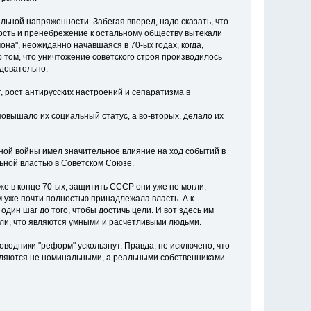
льной напряженности. Забегая вперед, надо сказать, что
лость и пренебрежение к остальному обществу вытекали
на", неожиданно начавшаяся в 70-ых годах, когда,
 том, что уничтожение советского строя производилось
довательно.
 рост антирусских настроений и сепаратизма в
повышало их социальный статус, а во-вторых, делало их
ой войны имел значительное влияние на ход событий в
ьной властью в Советском Союзе.
е в конце 70-ых, защитить СССР они уже не могли,
 уже почти полностью принадлежала власть. А к
дин шаг до того, чтобы достичь цели. И вот здесь им
али, что являются умными и расчетливыми людьми.
оводники "реформ" ускользнут. Правда, не исключено, что
 являются не номинальными, а реальными собственниками.