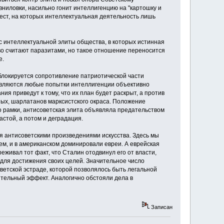
ниловки, насильно гонит интеллигенцию на "картошку и
мест, на которых интеллектуальная деятельность лишь
с интеллектуальной элиты общества, в которых истинная
о считают паразитами, но такое отношение переносится
е.
блокируется сопротивление патриотической части
одавляются любые попытки интеллигенции объективно
я приведут к тому, что их план будет раскрыт, а против
ных, шарлатанов марксистского окраса. Положение
о рамки, антисоветская элита объявляла предательством
стой, а потом и деградация.
ся антисоветскими произведениями искусства. Здесь мы
ем, и в американском доминировали евреи. А еврейская
еживал тот факт, что Сталин отодвинул его от власти,
 для достижения своих целей. Значительное число
оветской эстраде, которой позволялось быть легальной
ительный эффект. Аналогично обстояли дела в
Записан