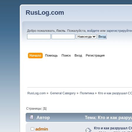
RusLog.com
Добро пожаловать,
Гость
. Пожалуйста,
войдите
или
зарегистрируйте
Начало
Помощь
Поиск
Вход
Регистрация
RusLog.com
»
General Category
»
Политика
»
Кто и как разрушал С
Страницы: [
1
]
Автор
Тема: Кто и как разр
Кто и как разрушал С
admin