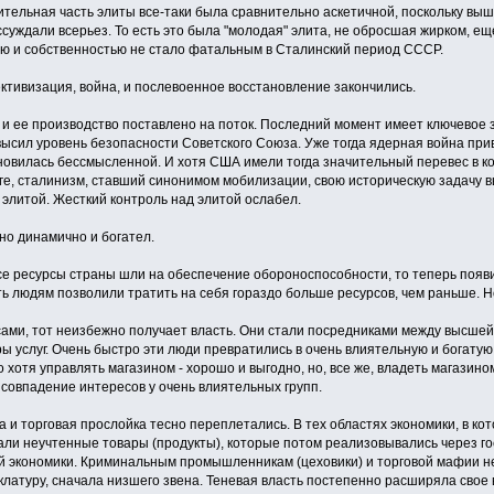
ительная часть элиты все-таки была сравнительно аскетичной, поскольку выш
суждали всерьез. То есть это была "молодая" элита, не обросшая жирком, ещ
ю и собственностью не стало фатальным в Сталинский период СССР.
ктивизация, война, и послевоенное восстановление закончились.
 ее производство поставлено на поток. Последний момент имеет ключевое зна
высил уровень безопасности Советского Союза. Уже тогда ядерная война пр
ановилась бессмысленной. И хотя США имели тогда значительный перевес в к
ге, сталинизм, ставший синонимом мобилизации, свою историческую задачу в
 элитой. Жесткий контроль над элитой ослабел.
но динамично и богател.
се ресурсы страны шли на обеспечение обороноспособности, то теперь появ
ь людям позволили тратить на себя гораздо больше ресурсов, чем раньше. Но 
сами, тот неизбежно получает власть. Они стали посредниками между высшей
ы услуг. Очень быстро эти люди превратились в очень влиятельную и богатую
о хотя управлять магазином - хорошо и выгодно, но, все же, владеть магазин
 совпадение интересов у очень влиятельных групп.
а и торговая прослойка тесно переплетались. В тех областях экономики, в ко
али неучтенные товары (продукты), которые потом реализовывались через го
 экономики. Криминальным промышленникам (цеховики) и торговой мафии н
латуру, сначала низшего звена. Теневая власть постепенно расширяла свое 