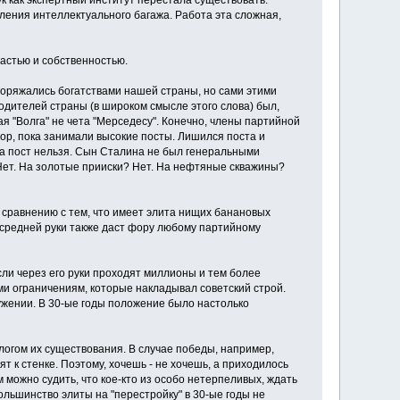
ук как экспертный институт перестала существовать.
ления интеллектуального багажа. Работа эта сложная,
астью и собственностью.
поряжались богатствами нашей страны, но сами этими
одителей страны (в широком смысле этого слова) был,
я "Волга" не чета "Мерседесу". Конечно, члены партийной
ор, пока занимали высокие посты. Лишился поста и
 а пост нельзя. Сын Сталина не был генеральными
 Нет. На золотые прииски? Нет. На нефтяные скважины?
о сравнению с тем, что имеет элита нищих банановых
" средней руки также даст фору любому партийному
сли через его руки проходят миллионы и тем более
еми ограничениям, которые накладывал советский строй.
жении. В 30-ые годы положение было настолько
огом их существования. В случае победы, например,
т к стенке. Поэтому, хочешь - не хочешь, а приходилось
можно судить, что кое-кто из особо нетерпеливых, ждать
большинство элиты на "перестройку" в 30-ые годы не