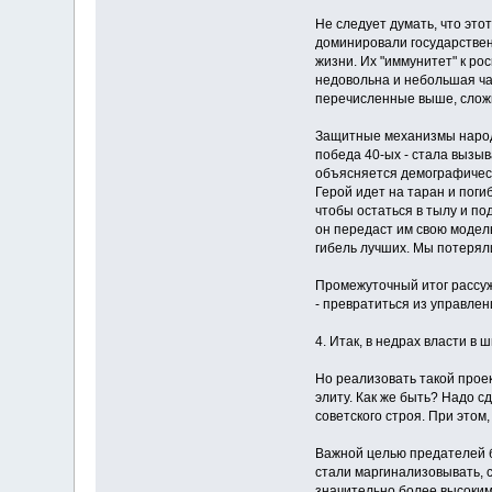
Не следует думать, что это
доминировали государствен
жизни. Их "иммунитет" к р
недовольна и небольшая ча
перечисленные выше, сложи
Защитные механизмы народа
победа 40-ых - стала вызы
объясняется демографическ
Герой идет на таран и поги
чтобы остаться в тылу и по
он передаст им свою модель
гибель лучших. Мы потерял
Промежуточный итог рассужд
- превратиться из управле
4. Итак, в недрах власти в
Но реализовать такой проек
элиту. Как же быть? Надо сд
советского строя. При этом
Важной целью предателей б
стали маргинализовывать, 
значительно более высоким