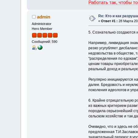
Работать так, чтобы т
Re: Кто и как разруш
admin
«
Ответ #1 :
28 Марта 201
Administrator
Hero Member
5. Сознательно создаются 
Сообщений: 590
Например, ликвидация знаме
резко усугубляет дисбалан
недовольства в обществе, 
"распределения по едокам",
ценам товары приобретали с
реальный доход и реальную
Регулярно инициируются на
далее. Бредовость и неукл
поколения идеологов и упр
6. Крайне отрицательную ро
из важных критерием разви
породила серьезнейший стр
сельском хозяйстве и так д
Очевидно, что и здесь не 
предложенная Т.И.Заславск
значительный перекос в уро