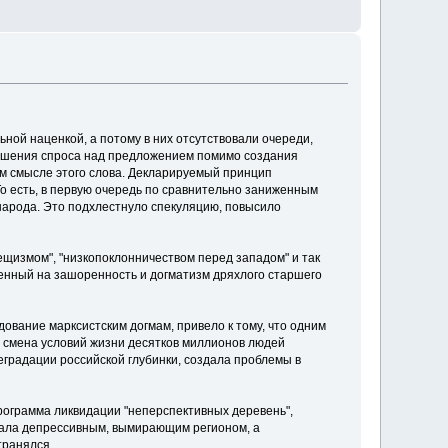
ной наценкой, а потому в них отсутствовали очереди,
вышения спроса над предложением помимо создания
ом смысле этого слова. Декларируемый принцип
То есть, в первую очередь по сравнительно заниженным
 народа. Это подхлестнуло спекуляцию, повысило
щизмом", "низкопоклонничеством перед западом" и так
женный на зашоренность и догматизм дряхлого старшего
ование марксистским догмам, привело к тому, что одним
я смена условий жизни десятков миллионов людей
еградации российской глубинки, создала проблемы в
программа ликвидации "неперспективных деревень",
стала депрессивным, вымирающим регионом, а
транялся.