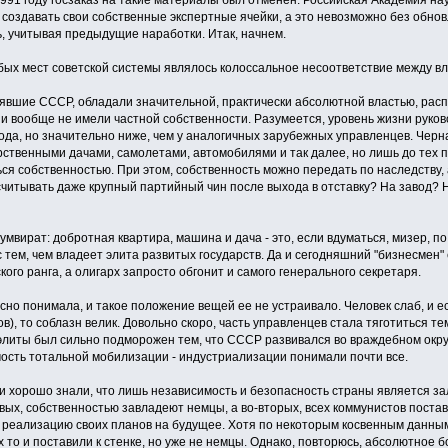
1991 году госзаказ на такие материалы был отменен. Российская Академия на
создавать свои собственные экспертные ячейки, а это невозможно без обнов
ь, учитывая предыдущие наработки. Итак, начнем.
бых мест советской системы являлось колоссальное несоответствие между вл
лявшие СССР, обладали значительной, практически абсолютной властью, рас
 и вообще не имели частной собственности. Разумеется, уровень жизни руков
ода, но значительно ниже, чем у аналогичных зарубежных управленцев. Черна
рственными дачами, самолетами, автомобилями и так далее, но лишь до тех п
ся собственностью. При этом, собственность можно передать по наследству,
ссчитывать даже крупный партийный чин после выхода в отставку? На завод?
умвират: добротная квартира, машина и дача - это, если вдуматься, мизер, п
с тем, чем владеет элита развитых государств. Да и сегодняшний "бизнесмен
ого ранга, а олигарх запросто обгонит и самого генерального секретаря.
сно понимала, и такое положение вещей ее не устраивало. Человек слаб, и е
), то соблазн велик. Довольно скоро, часть управленцев стала тяготиться т
литы был сильно подморожен тем, что СССР развивался во враждебном окру
мость тотальной мобилизации - индустриализации понимали почти все.
 хорошо знали, что лишь независимость и безопасность страны является зал
ых, собственностью завладеют немцы, а во-вторых, всех коммунистов поставя
ь реализацию своих планов на будущее. Хотя по некоторым косвенным данным 
их то и поставили к стенке, но уже не немцы. Однако, повторюсь, абсолютное 