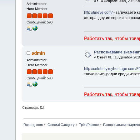
«
:
14 Февраля 2009, 20:52:3
Administrator
Hero Member
http://tineye.com/
- загружаете к
автора, другие версии с высок
Сообщений: 590
Работать так, чтобы тов
Распознавание знамени
admin
«
Ответ #1 :
13 Декабря 2010
Administrator
Hero Member
http://celebrity.myheritage.com
также поиск родни среди изве
Сообщений: 590
Работать так, чтобы тов
Страницы: [
1
]
RusLog.com
»
General Category
»
Трёп/Разное
»
Распознавание картин