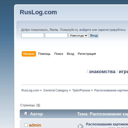
RusLog.com
Добро пожаловать,
Гость
. Пожалуйста,
войдите
или
зарегистрируйтесь
.
Начало
Помощь
Поиск
Вход
Регистрация
/
знакомства
/
игр
RusLog.com
»
General Category
»
Трёп/Разное
»
Распознавание картин
Страницы: [
1
]
Автор
Тема: Распознавание ка
Распознавание картино
admin