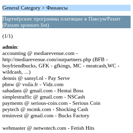
General Category > Финансы
Партнёрские программы платящие в Паксум/Рахит
(Paxum sponsors list)
(1/1)
admin
:
accounting @ mediarevenue.com -
http://mediarevenue.com/ourpartners.php (BFB -
boyfriendbucks, GFK - gfkings, MC - meatcash,WC -
wildcash, ...)
dennis @ sansyl.nl - Pay Serve
phnw @ voila.fr - Vidz.com
sahadans @ gmail.com - Hentai Boss
simplestraffic @ gmail.com - NSCash
payments @ serious-coin.com - Serious Coin
peytech @ mcmk.com - Shocking Cash
trminvest @ gmail.com - Bucks Factory
webmaster @ netwotech.com - Fetish Hits