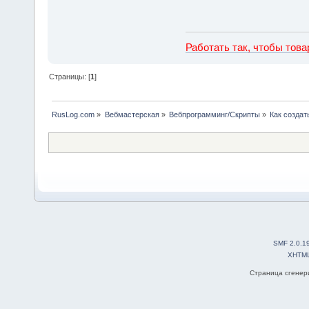
Работать так, чтобы тов
Страницы: [
1
]
RusLog.com
»
Вебмастерская
»
Вебпрограмминг/Скрипты
»
Как создать
SMF 2.0.1
XHTM
Страница сгенери