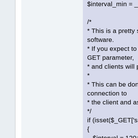
$interval_min =
/*
* This is a pretty
software.
* If you expect t
GET parameter,
* and clients wil
*
* This can be don
connection to
* the client and 
*/
if (isset($_GE
{
$interval = 120