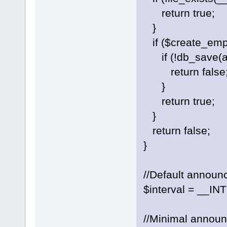
return true;
}
if ($create_empt
if (!db_save(arr
return false
}
return true;
}
return false;
}
//Default announ
$interval = __IN
//Minimal announ