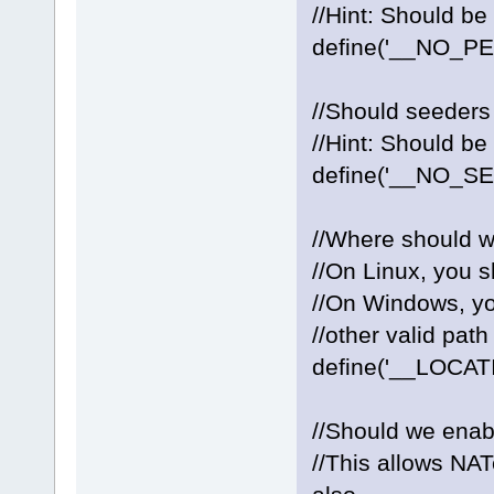
//Hint: Should be 
define('__NO_PEE
//Should seeders
//Hint: Should be 
define('__NO_SE
//Where should w
//On Linux, you s
//On Windows, yo
//other valid pat
define('__LOCATI
//Should we enab
//This allows NAT