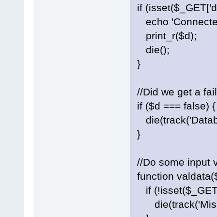
if (isset($_GET
echo 'Connected 
print_r($d);
die();
}
//Did we get a fa
if ($d === false) {
die(track('Databa
}
//Do some input v
function valdata
if (!isset($_GET[
die(track('Miss