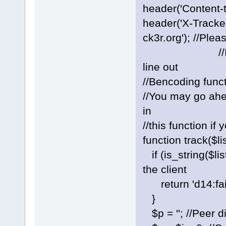
header('Content-t
header('X-Tracke
ck3r.org'); //Ple
//If you *rea
line out
//Bencoding funct
//You may go ahe
in
//this function if y
function track($li
if (is_string($lis
the client
return 'd14:failur
}
$p = ''; //Peer d