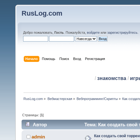
RusLog.com
Добро пожаловать,
Гость
. Пожалуйста,
войдите
или
зарегистрируйтесь
.
Начало
Помощь
Поиск
Вход
Регистрация
/
знакомства
/
игр
RusLog.com
»
Вебмастерская
»
Вебпрограмминг/Скрипты
»
Как создать
Страницы: [
1
]
Автор
Тема: Как создать свой то
(Прочитано 60494 раз)
Как создать свой торрент
admin