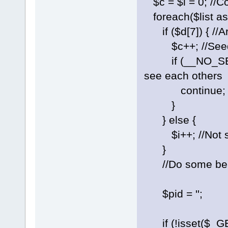
$c = $i = 0; //C
foreach($list as 
if ($d[7]) { //A
$c++; //Seeding
if (__NO_SEED_
see each others
continue;
}
} else {
$i++; //Not see
}
//Do some ben
$pid = '';
if (!isset($_GE