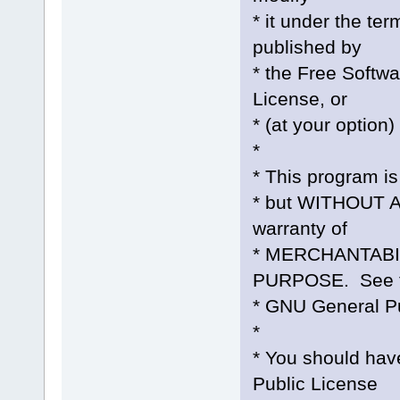
* it under the te
published by
* the Free Softwa
License, or
* (at your option)
*
* This program is 
* but WITHOUT A
warranty of
* MERCHANTABI
PURPOSE. See 
* GNU General Pu
*
* You should hav
Public License