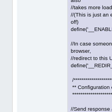
also
//takes more load
//(This is just a
off)
define('__ENAB
//In case someone
browser,
//redirect to this 
define('__REDIR_
/*******************
** Configuration 
********************
//Send response 