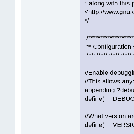
* along with this
<http://www.gnu.o
*/
/*******************
** Configuration s
********************
//Enable debugg
//This allows any
appending ?debu
define('__DEBUG
//What version a
define('__VERSIO