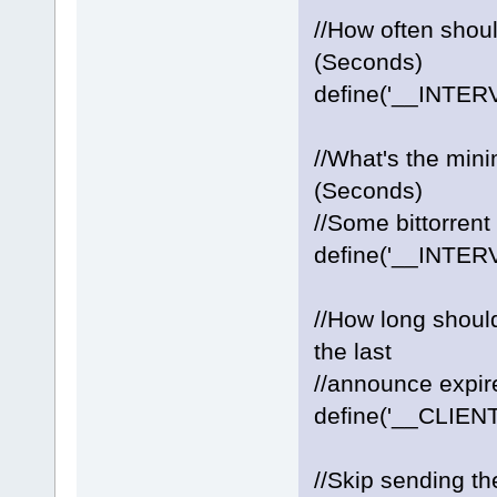
//How often shoul
(Seconds)
define('__INTERV
//What's the mini
(Seconds)
//Some bittorrent
define('__INTER
//How long should
the last
//announce expir
define('__CLIEN
//Skip sending the