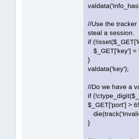
valdata('info_hash
//Use the tracker
steal a session.
if (!isset($_GET['k
$_GET['key'] = '
}
valdata('key');
//Do we have a va
if (!ctype_digit($_
$_GET['port'] > 6
die(track('Invalid
}