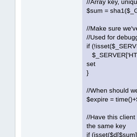
//Array key, uniqu
$sum = sha1($_GE
//Make sure we've
//Used for debug
if (!isset($_SE
$_SERVER['HTTP
set
}
//When should we
$expire = time()+
//Have this client
the same key
if (isset($d[$sum]