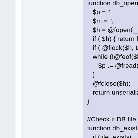
function db_open(
$p = '';
$m = '';
$h = @fopen(__
if (!$h) { return f
if (!@flock($h, L
while (!@feof($h
$p .= @fread($
}
@fclose($h);
return unseriali
}
//Check if DB file
function db_exis
if (file_exists