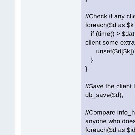
//Check if any cli
foreach($d as $k 
if (time() > $da
client some extra
unset($d[$k]); /
}
}
//Save the client l
db_save($d);
//Compare info_ha
anyone who does 
foreach($d as $id