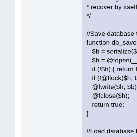
* recover by itself
*/
//Save database t
function db_save
$b = serialize($
$h = @fopen(__
if (!$h) { return f
if (!@flock($h, L
@fwrite($h, $b)
@fclose($h);
return true;
}
//Load database f