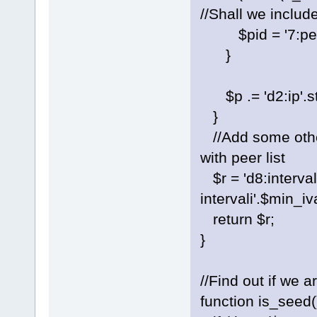
//Shall we includ
$pid = '7:peer id
}
$p .= 'd2:ip'.strl
}
//Add some other
with peer list
$r = 'd8:intervali
intervali'.$min_iv
return $r;
}
//Find out if we 
function is_seed(