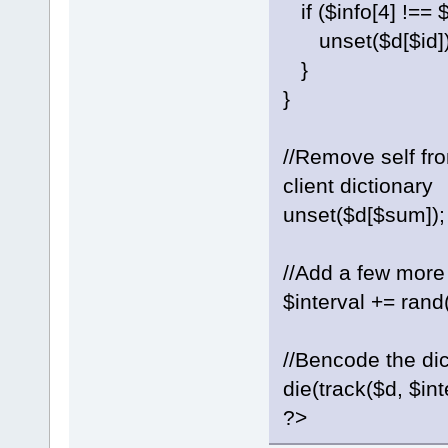
if ($info[4] !== 
unset($d[$id])
}
}
//Remove self from
client dictionary
unset($d[$sum]);
//Add a few more
$interval += rand(
//Bencode the dic
die(track($d, $int
?>