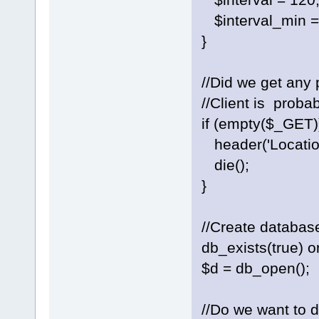
$interval_min =
}
//Did we get any 
//Client is proba
if (empty($_GET))
header('Locati
die();
}
//Create database 
db_exists(true) o
$d = db_open();
//Do we want to 