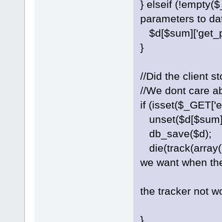
} elseif (!empty
parameters to d
$d[$sum]['get_p
}
//Did the client s
//We dont care a
if (isset($_GET['
unset($d[$sum]
db_save($d);
die(track(array()
we want when the
//however, s
the tracker not w
//an empty
}