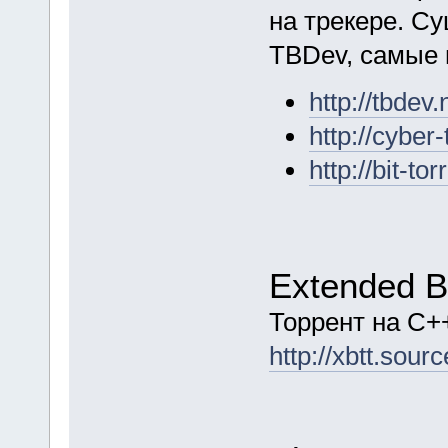
на трекере. С
TBDev, самые 
http://tbdev.
http://cyber-
http://bit-tor
Extended Bi
Торрент на C+
http://xbtt.sourc