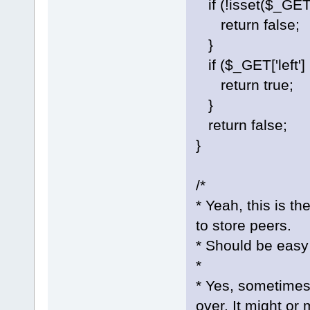
if (!isset($_GET['l
return false;
}
if ($_GET['left'] 
return true;
}
return false;
}
/*
* Yeah, this is th
to store peers.
* Should be easy 
*
* Yes, sometimes
over. It might or 