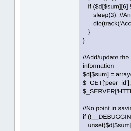
if ($d[$sum][6] !
sleep(3); //Anti
die(track('Acces
}
}
//Add/update the c
information
$d[$sum] = arr
$_GET['peer_id'],
$_SERVER['HTTP_
//No point in sav
if (!__DEBUGGI
unset($d[$sum][