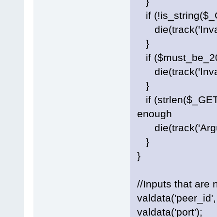
}
if (!is_string($_
die(track('Inval
}
if ($must_be_20_
die(track('Invali
}
if (strlen($_GET[
enough
die(track('Argume
}
}
//Inputs that are
valdata('peer_id',
valdata('port');