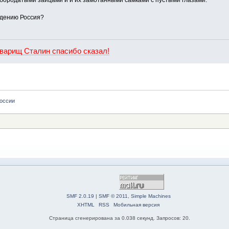
бородатыми зайцами и и их замотанными самками с пустыми глазами.
едению Россия?
оварищ Сталин спасибо сказал!
России
SMF 2.0.19
|
SMF © 2011
,
Simple Machines
XHTML
RSS
Мобильная версия
Страница сгенерирована за 0.038 секунд. Запросов: 20.