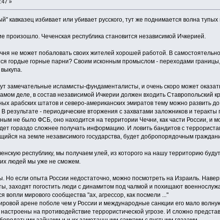
:47 »
ый" кавказец избивает или убивает русского, тут же поднимается волна тупы
е произошло. Чеченская республика становится независимой Ичкерией.
Чечня не может побаловать своих жителей хорошей работой. В самостоятельно
тся гордые горные парни? Своим исконным промыслом - переходами границы, 
выкупа.
ридут замечательные исламисты-фундаменталисты, и очень скоро может оказат
амом деле, в состав независимой Ичкерии должен входить Ставропольский кр
ых арабских штатов и северо-американских эмиратов тему можно развить до "
 В результате - периодические вторжения с захватами заложников и теракты 
яным не было ФСБ, оно находится на территории Чечни, как части России, и
дет гораздо сложнее получать информацию. И ловить бандитов с террористам
ящийся на земле независимого государства, будет добропорядочным граждани
енскую республику, мы получаем улей, из которого на нашу территорию будут о
оих людей мы уже не сможем.
ды. Но если опыта России недостаточно, можно посмотреть на Израиль. Навер
ты, заходят погостить люди с динамитом под чалмой и похищают военнослужа
я вопли мирового сообщества "ах, агрессор, как посмели ..."
ировой арене поболе чем у России и международные санкции его мало волнуют
 настроены на противодействие террористической угрозе. И сложно представи