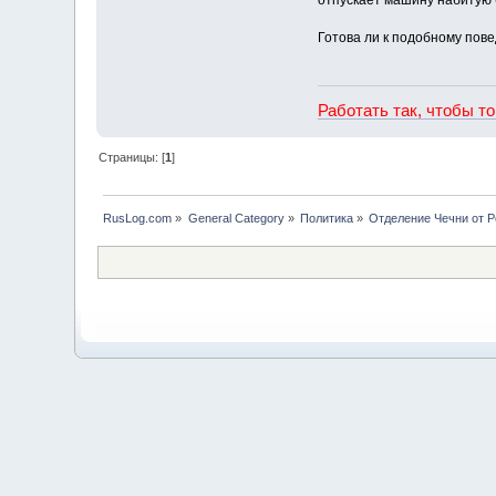
отпускает машину набитую 
Готова ли к подобному пов
Работать так, чтобы т
Страницы: [
1
]
RusLog.com
»
General Category
»
Политика
»
Отделение Чечни от 