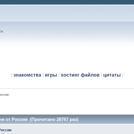
сь
.
/
знакомства
/
игры
/
хостинг файлов
/
цитаты
/
России
и от России (Прочитано 28767 раз)
России