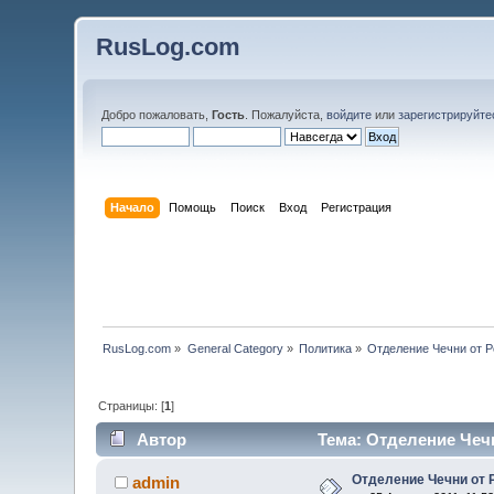
RusLog.com
Добро пожаловать,
Гость
. Пожалуйста,
войдите
или
зарегистрируйте
Начало
Помощь
Поиск
Вход
Регистрация
RusLog.com
»
General Category
»
Политика
»
Отделение Чечни от 
Страницы: [
1
]
Автор
Тема: Отделение Чечн
Отделение Чечни от 
admin