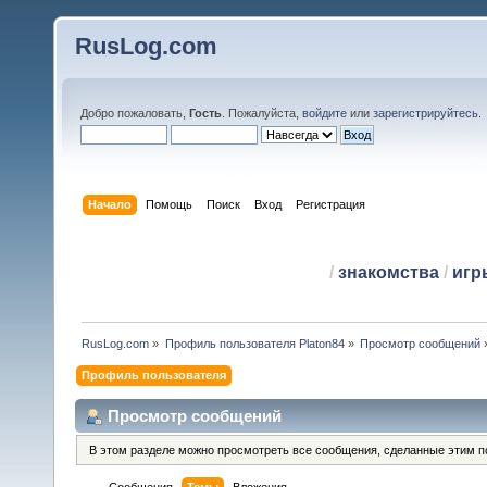
RusLog.com
Добро пожаловать,
Гость
. Пожалуйста,
войдите
или
зарегистрируйтесь
.
Начало
Помощь
Поиск
Вход
Регистрация
/
знакомства
/
игр
RusLog.com
»
Профиль пользователя Platon84
»
Просмотр сообщений
Профиль пользователя
Просмотр сообщений
В этом разделе можно просмотреть все сообщения, сделанные этим п