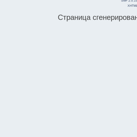
SMF 2.0.1
XHTM
Страница сгенерирована