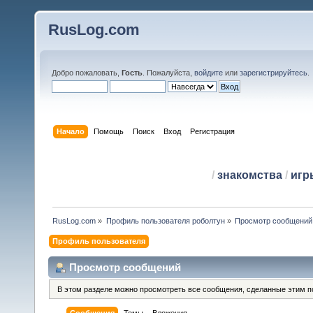
RusLog.com
Добро пожаловать,
Гость
. Пожалуйста,
войдите
или
зарегистрируйтесь
.
Начало
Помощь
Поиск
Вход
Регистрация
/
знакомства
/
игр
RusLog.com
»
Профиль пользователя роболтун
»
Просмотр сообщений
Профиль пользователя
Просмотр сообщений
В этом разделе можно просмотреть все сообщения, сделанные этим п