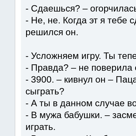
- Сдаешься? – огорчилас
- Не, не. Когда эт я тебе
решился он.
- Усложняем игру. Ты теп
- Правда? – не поверила 
- 3900. – кивнул он – Па
сыграть?
- А ты в данном случае в
- В мужа бабушки. – засм
играть.