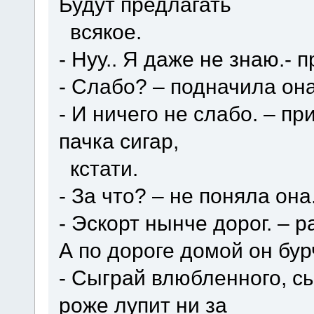
Будут предлагать
всякое.
- Нуу.. Я даже не знаю.- п
- Слабо? – подначила она
- И ничего не слабо. – п
пачка сигар,
кстати.
- За что? – не поняла она
- Эскорт нынче дорог. – р
А по дороге домой он бур
- Сыграй влюбленного, с
роже лупит ни за