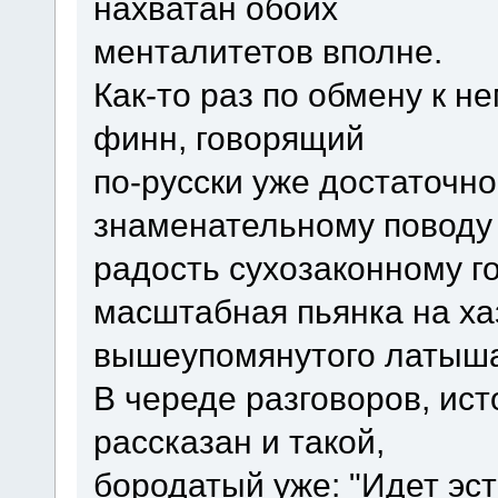
нахватан обоих
менталитетов вполне.
Как-то раз по обмену к н
финн, говорящий
по-русски уже достаточн
знаменательному поводу
радость сухозаконному г
масштабная пьянка на ха
вышеупомянутого латыш
В череде разговоров, ис
рассказан и такой,
бородатый уже: "Идет эст