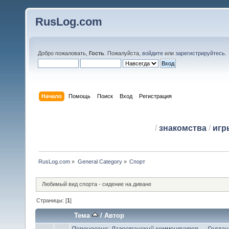
RusLog.com
Добро пожаловать,
Гость
. Пожалуйста,
войдите
или
зарегистрируйтесь
.
Начало
Помощь
Поиск
Вход
Регистрация
/
знакомства
/
игр
RusLog.com
»
General Category
»
Спорт
Любимый вид спорта - сидение на диване
Страницы: [
1
]
Тема
/
Автор
Перенесено: Дагестанский комментатор — Голланд