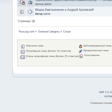
Автор
admin
Фёдор Емельяненко и Андрей Арловский
Автор
admin
Страницы: [
1
]
RusLog.com
»
General Category
»
Спорт
Обычная тема
Заблокированная тема
Прикрепленная тема
Популярная тема (более 15 ответов)
Голосование
Очень популярная тема (более 25 ответов)
SMF 2.0.1
XHTM
Страница сгенери