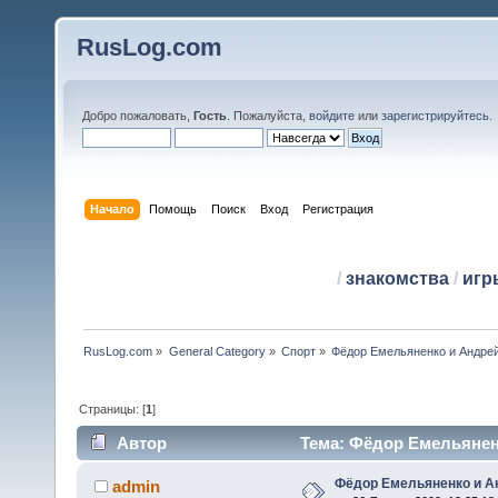
RusLog.com
Добро пожаловать,
Гость
. Пожалуйста,
войдите
или
зарегистрируйтесь
.
Начало
Помощь
Поиск
Вход
Регистрация
/
знакомства
/
игр
RusLog.com
»
General Category
»
Спорт
»
Фёдор Емельяненко и Андре
Страницы: [
1
]
Автор
Тема: Фёдор Емельяненк
Фёдор Емельяненко и А
admin