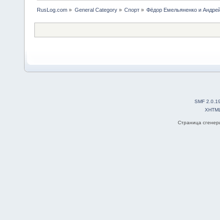
RusLog.com
»
General Category
»
Спорт
»
Фёдор Емельяненко и Андре
SMF 2.0.1
XHTM
Страница сгенери