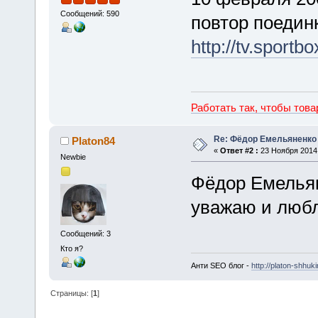
Сообщений: 590
повтор поедин
http://tv.sportb
Работать так, чтобы тов
Re: Фёдор Емельяненко
Platon84
«
Ответ #2 :
23 Ноября 2014,
Newbie
Фёдор Емельяне
уважаю и люб
Сообщений: 3
Кто я?
Анти SEO блог -
http://platon-shhuki
Страницы: [
1
]