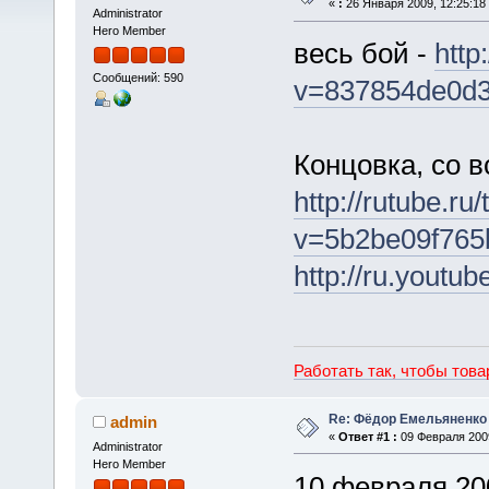
«
:
26 Января 2009, 12:25:18
Administrator
Hero Member
весь бой -
http
Сообщений: 590
v=837854de0d3
Концовка, со в
http://rutube.r
v=5b2be09f765
http://ru.you
Работать так, чтобы тов
Re: Фёдор Емельяненко
admin
«
Ответ #1 :
09 Февраля 2009
Administrator
Hero Member
10 февраля 200