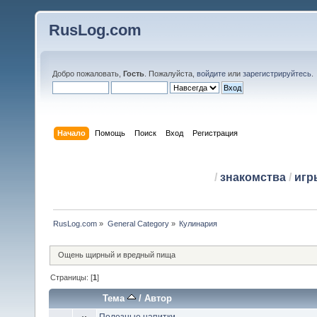
RusLog.com
Добро пожаловать,
Гость
. Пожалуйста,
войдите
или
зарегистрируйтесь
.
Начало
Помощь
Поиск
Вход
Регистрация
/
знакомства
/
игр
RusLog.com
»
General Category
»
Кулинария
Ощень щирный и вредный пища
Страницы: [
1
]
Тема
/
Автор
Полезные напитки