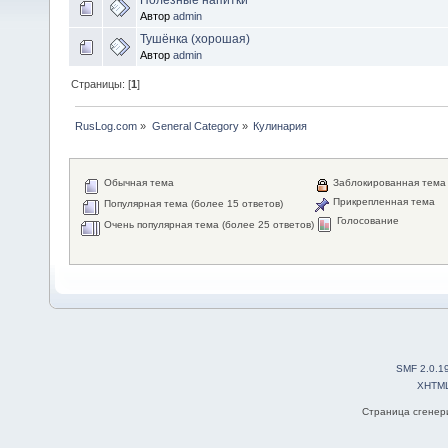
Автор
admin
Тушёнка (хорошая)
Автор
admin
Страницы: [
1
]
RusLog.com
»
General Category
»
Кулинария
Обычная тема
Заблокированная тема
Прикрепленная тема
Популярная тема (более 15 ответов)
Голосование
Очень популярная тема (более 25 ответов)
SMF 2.0.1
XHTM
Страница сгенери