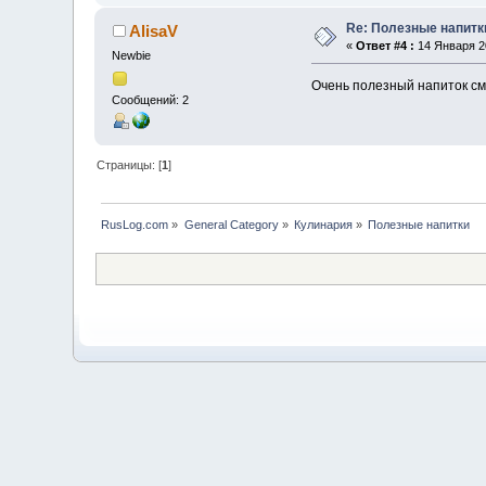
Re: Полезные напитк
AlisaV
«
Ответ #4 :
14 Января 20
Newbie
Очень полезный напиток см
Сообщений: 2
Страницы: [
1
]
RusLog.com
»
General Category
»
Кулинария
»
Полезные напитки