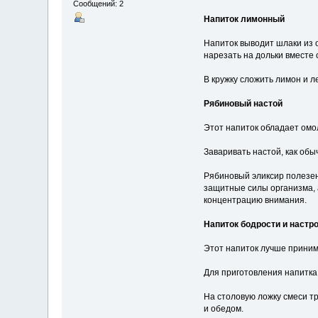
Сообщений: 2
Напиток лимонный
Напиток выводит шлаки из о
нарезать на дольки вместе 
В кружку сложить лимон и л
Рябиновый настой
Этот напиток обладает омо
Заваривать настой, как обы
Рябиновый эликсир полезен
защитные силы организма, 
концентрацию внимания.
Напиток бодрости и настр
Этот напиток лучше принима
Для приготовления напитка
На столовую ложку смеси тр
и обедом.