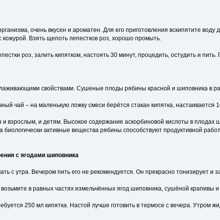
рганизма, очень вкусен и ароматен. Для его приготовления вскипятите воду д
с кожурой. Взять щепоть лепестков роз, хорошо промыть.
епестки роз, залить кипятком, настоять 30 минут, процедить, остудить и пить
лаживающими свойствами. Сушеные плоды рябины красной и шиповника в рав
чный чай – на маленькую ложку смеси берётся стакан кипятка, настаивается 1
 и взрослым, и детям. Высокое содержание аскорбиновой кислоты в плодах 
а биологически активные вещества рябины способствуют продуктивной работе
оения с ягодами шиповника
ть с утра. Вечером пить его не рекомендуется. Он прекрасно тонизирует и з
 возьмите в равных частях измельчённых ягод шиповника, сушёной крапивы и 
ебуется 250 мл кипятка. Настой лучше готовить в термосе с вечера. Утром жи