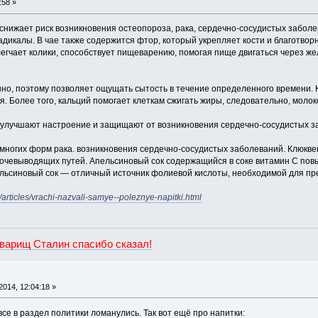
:58 »
снижает риск возникновения остеопороза, рака, сердечно-сосудистых заболе
икалы. В чае также содержится фтор, который укрепляет кости и благотворн
легчает колики, способствует пищеварению, помогая пище двигаться через ж
но, поэтому позволяет ощущать сытость в течение определенного времени. К
. Более того, кальций помогает клеткам сжигать жиры, следовательно, моло
 улучшают настроение и защищают от возникновения сердечно-сосудистых з
многих форм рака. возникновения сердечно-сосудистых заболеваний. Клюкве
очевыводящих путей. Апельсиновый сок содержащийся в соке витамин С пов
пельсиновый сок — отличный источник фолиевой кислоты, необходимой для п
v/articles/vrachi-nazvali-samye--poleznye-napitki.html
оварищ Сталин спасибо сказал!
014, 12:04:18 »
все в раздел политики ломанулись. Так вот ещё про напитки: