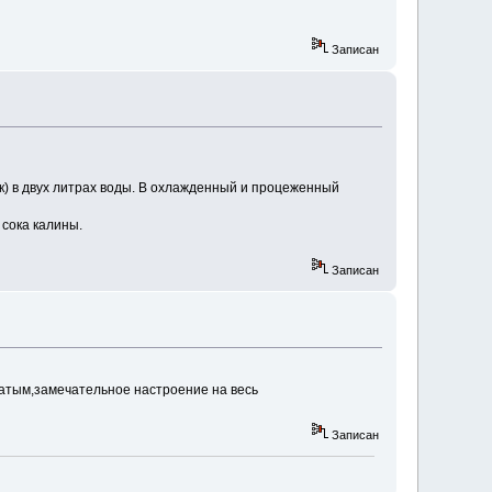
Записан
к) в двух литрах воды. В охлажденный и процеженный
 сока калины.
Записан
жатым,замечательное настроение на весь
Записан