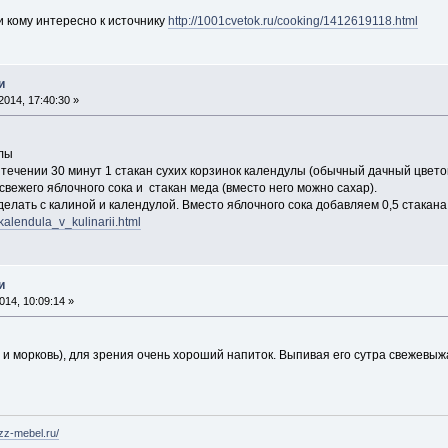
и кому интересно к источнику
http://1001cvetok.ru/cooking/1412619118.html
и
014, 17:40:30 »
улы
 течении 30 минут 1 стакан сухих корзинок календулы (обычный дачный цвето
свежего яблочного сока и стакан меда (вместо него можно сахар).
лать с калиной и календулой. Вместо яблочного сока добавляем 0,5 стакана
/kalendula_v_kulinarii.html
и
14, 10:09:14 »
 и морковь), для зрения очень хороший напиток. Выпивая его сутра свежевы
uzz-mebel.ru/