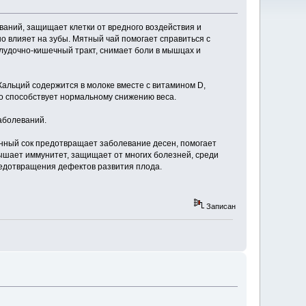
ваний, защищает клетки от вредного воздействия и
о влияет на зубы. Мятный чай помогает справиться с
елудочно-кишечный тракт, снимает боли в мышцах и
альций содержится в молоке вместе с витамином D,
ко способствует нормальному снижению веса.
аболеваний.
нный сок предотвращает заболевание десен, помогает
ышает иммунитет, защищает от многих болезней, среди
редотвращения дефектов развития плода.
Записан