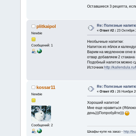
Оставшиеся 3 рецепта, есл
Re: Полезные напитк
plitkaipol
«
Ответ #2 :
23 Октября 2
Newbie
Необычные напитки:
Сообщений: 1
Напиток из яблок и календ
Варим на медленном огне в
отвар добавляем 2 стакана 
Подобный напиток можно сде
Источник
http://kallendula.ru
Re: Полезные напитк
kossar11
«
Ответ #3 :
26 Ноября 20
Newbie
Хороший напиток!
Мне еще нравиться (Яблоко
день)))Попробуйте)))
Сообщений: 2
Шкафы-купе на заказ -
http://b