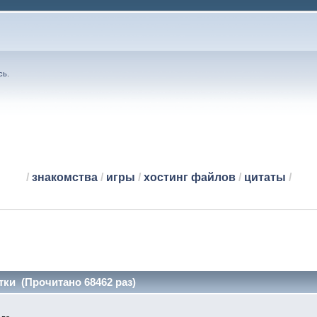
сь
.
/
знакомства
/
игры
/
хостинг файлов
/
цитаты
/
ки (Прочитано 68462 раз)