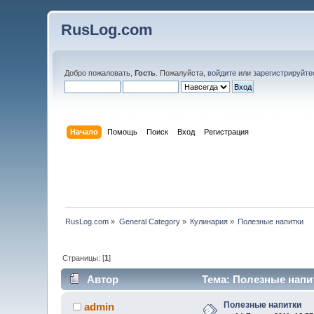
RusLog.com
Добро пожаловать,
Гость
. Пожалуйста,
войдите
или
зарегистрируйте
Начало
Помощь
Поиск
Вход
Регистрация
RusLog.com
»
General Category
»
Кулинария
»
Полезные напитки
Страницы: [
1
]
Автор
Тема: Полезные напит
Полезные напитки
admin