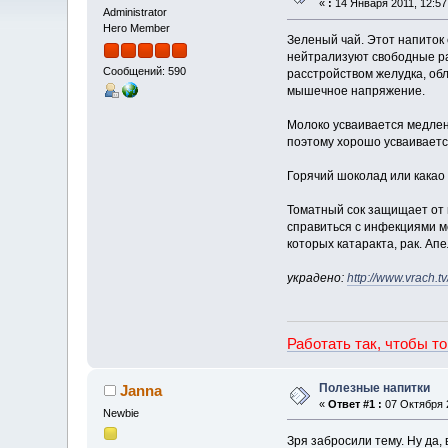
«
:
14 Января 2011, 12:57
Administrator
Hero Member
Зеленый чай. Этот напиток 
нейтрализуют свободные рад
Сообщений: 590
расстройством желудка, об
мышечное напряжение.
Молоко усваивается медлен
поэтому хорошо усваивается
Горячий шоколад или какао
Томатный сок защищает от 
справиться с инфекциями м
которых катаракта, рак. А
украдено:
http://www.vrach.t
Работать так, чтобы т
Полезные напитки
Janna
«
Ответ #1 :
07 Октября 2
Newbie
Зря забросили тему. Ну да, 