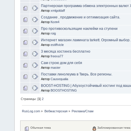
Партнерская программа обмена электронных валют 
Автор
xmlgoldaff
Создание , продвижение и оптимизация сайта.
Автор
Коля4
Про противоскользящие наклейки на ступени
Автор
roig
Интернет магазин ламината tarkett. Огромный выбор. 
Автор
estiffvicle
3 месяца хостинга бесплатно
Автор
freexa77
Сам строю дом для себя
Автор
master
Поставки линолеума в Тверь. Все регионы.
Автор
Causequalia
BOOST-HOSTING | Абузоустойчивый хостинг под ваши
Автор
BOOSTHOSTING
Страницы: [
1
]
2
RusLog.com
»
Вебмастерская
»
Реклама/Спам
Обычная тема
Заблокированная тема