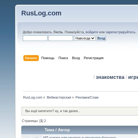
RusLog.com
Добро пожаловать,
Гость
. Пожалуйста,
войдите
или
зарегистрируйтесь
.
Начало
Помощь
Поиск
Вход
Регистрация
/
знакомства
/
игр
RusLog.com
»
Вебмастерская
»
Реклама/Спам
Вы ещё кипятите? ну, и так далее...
Страницы: [
1
]
2
Тема
/
Автор
ИТ услуги для малого и среднего бизнеса