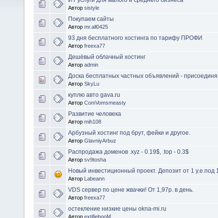
Автор
sistyle
Покупаем сайты
Автор
mr.all0425
93 дня бесплатного хостинга по тарифу ПРОФИ
Автор
freexa77
Дешёвый облачный хостинг
Автор
admin
Доска бесплатных частных объявлений - присоединя
Автор
SkyLu
куплю авто gava.ru
Автор
ComVomsmeasty
Развитие человека
Автор
mih108
Арбузный хостинг под брут, фейки и другое.
Автор
GlavniyArbuz
Распродажа доменов .xyz - 0.19$, .top - 0.3$
Автор
sv9tosha
Новый инвестиционный проект. Депозит от 1 у.е.под 1
Автор
Labeann
VDS сервер по цене жвачки! От 1,97р. в день.
Автор
freexa77
остекление низкие цены okna-mi.ru
Автор
extifiebooM