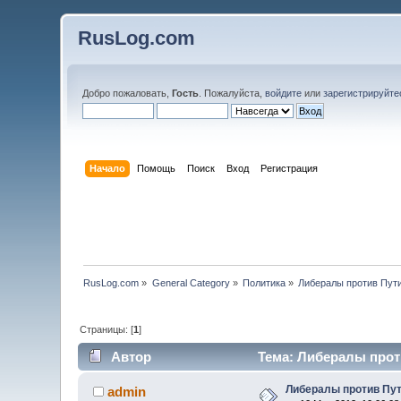
RusLog.com
Добро пожаловать,
Гость
. Пожалуйста,
войдите
или
зарегистрируйте
Начало
Помощь
Поиск
Вход
Регистрация
RusLog.com
»
General Category
»
Политика
»
Либералы против Пут
Страницы: [
1
]
Автор
Тема: Либералы проти
Либералы против Пу
admin