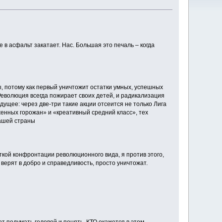
е в асфальт закатает. Нас. Большая это печаль – когда
, потому как первый уничтожит остатки умных, успешных
Революция всегда пожирает своих детей, и радикализация
дущее: через две-три такие акции отсеится не только Лига
рженных горожан» и «креативный средний класс», тех
нашей страны
есткой конфронтации революционного вида, я против этого,
 верят в добро и справедливость, просто уничтожат.