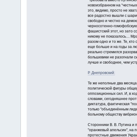
"Требовать вместо путинско
новоизбранном на “честных 
это, видимо, просто не хва
все радостно вышли с шарик
свободно и честно на демок
черносотенно-гомофобскую 
фашистский этот, но зато 
никому не показалось.... Мр
разом одно и то же. Те, кт
еще больше и на годы за люб
реально стремился разорват
большевики не разогнали си
лучше и свободнее, чем ус
Р. Днепровский:
Те же неполные два месяца
политической фигуры общер
оппозиционных сил. И, в х
словами, сегодняшнее прот
диктатура, фактическая "по
только "объединённым лиде
больному обществу вибрион
Сторонники В. В. Путина и 
"оранжевый апельсин", на 
протестные движения Украи