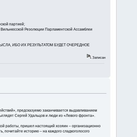
еской партией;
ь к Вильнюсской Резолюции Парламентской Ассамблеи
ЛА, ИБО ИХ РЕЗУЛЬТАТОМ БУДЕТ ОЧЕРЕДНОЕ
Записан
действий», предсказуемо заканчивается выдавливанием
ыглядят Сергей Удальцов и люди из «Левого фронта».
кой работы, пришел настоящий хозяин – организационно
ь, почитайте историю – на каждого сладкоголосого