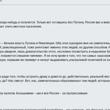
 »
когда-нибудь и получится. Только вот оставшись без Путина, Россия вас и вовс
ют злить местное население.
 — Вечная власть Путина и Революция. Оба этих сценария мне не симпатичны
й, революционный, тоже уничтожит именно этих людей, но другим способом. 
ра увидели, лишь доказательство этого, несложно посмотреть в недалекое бу
 покажется слишком «мягким». Я не хочу крови и того, что тех самых «рассе
иирую, первыми же прижмут и начнут выдавливать ультралевой политикой из 
сли ради того, чтобы устроить драку и довести до, действительно, реальной ж
да, да? Нас сметут. Вот, нас, замечательных образованных там людей, которые
у налогов. Большевики – как и вся Россия – за прогрессивную