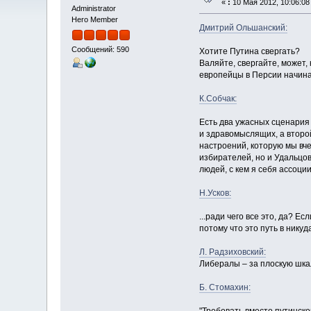
«
:
10 Мая 2012, 10:06:08
Administrator
Hero Member
Дмитрий Ольшанский:
Сообщений: 590
Хотите Путина свергать?
Валяйте, свергайте, может, 
европейцы в Персии начина
К.Собчак:
Есть два ужасных сценария
и здравомыслящих, а второ
настроений, которую мы вче
избирателей, но и Удальцов
людей, с кем я себя ассоц
Н.Усков:
...ради чего все это, да? Е
потому что это путь в нику
Л. Радзиховский:
Либералы – за плоскую шкал
Б. Стомахин: