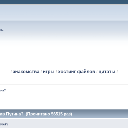
сь
.
/
знакомства
/
игры
/
хостинг файлов
/
цитаты
/
ина?
в Путина? (Прочитано 56515 раз)
тина?