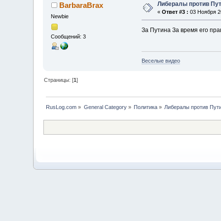
Либералы против Пу
BarbaraBrax
«
Ответ #3 :
03 Ноября 20
Newbie
За Путина За время его пр
Сообщений: 3
Веселые видео
Страницы: [
1
]
RusLog.com
»
General Category
»
Политика
»
Либералы против Пут