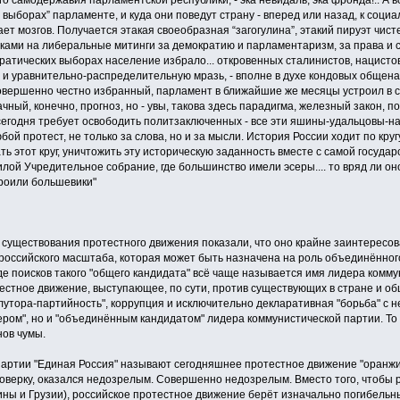
го самодержавия парламентской республики, - эка невидаль, эка фронда!.. А в
выборах” парламенте, и куда они поведут страну - вперед или назад, к социали
тает мозгов. Получается этакая своеобразная “загогулина”, этакий пируэт чи
ами на либеральные митинги за демократию и парламентаризм, за права и сво
ратических выборах население избрало... откровенных сталинистов, нацистов
и уравнительно-распределительную мразь, - вполне в духе кондовых общена
совершенно честно избранный, парламент в ближайшие же месяцы устроил в с
ачный, конечно, прогноз, но - увы, такова здесь парадигма, железный закон, п
о сегодня требует освободить политзаключенных - все эти яшины-удальцовы-нав
ой протест, не только за слова, но и за мысли. История России ходит по кругу,
ь этот круг, уничтожить эту историческую заданность вместе с самой госуд
лой Учредительное собрание, где большинство имели эсеры.... то вряд ли он
троили большевики"
 существования протестного движения показали, что оно крайне заинтересов
оссийского масштаба, которая может быть назначена на роль объединённого
оде поисков такого "общего кандидата" всё чаще называется имя лидера ком
естное движение, выступающее, по сути, против существующих в стране и об
лутора-партийность", коррупция и исключительно декларативная "борьба" с не
ром", но и "объединённым кандидатом" лидера коммунистической партии. То 
ов чумы.
партии "Единая Россия" называют сегодняшнее протестное движение "оранжис
поверку, оказался недозрелым. Совершенно недозрелым. Вместо того, чтобы 
ны и Грузии), российское протестное движение берёт изначально погибельны