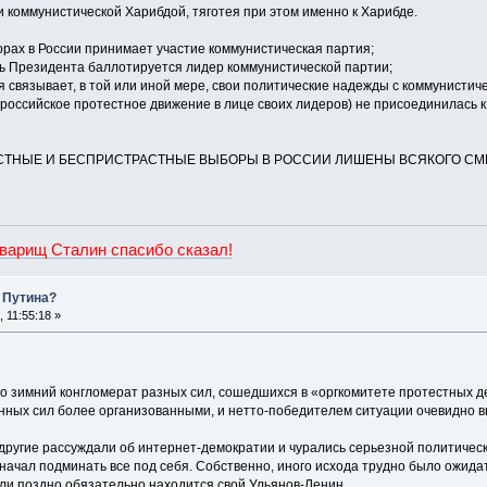
 коммунистической Харибдой, тяготея при этом именно к Харибде.
орах в России принимает участие коммунистическая партия;
сть Президента баллотируется лидер коммунистической партии;
я связывает, в той или иной мере, свои политические надежды с коммунистич
бы, российское протестное движение в лице своих лидеров) не присоединилас
СТНЫЕ И БЕСПРИСТРАСТНЫЕ ВЫБОРЫ В РОССИИ ЛИШЕНЫ ВСЯКОГО СМЫС
оварищ Сталин спасибо сказал!
 Путина?
 11:55:18 »
то зимний конгломерат разных сил, сошедшихся в «оргкомитете протестных 
анных сил более организованными, и нетто-победителем ситуации очевидно в
другие рассуждали об интернет-демократии и чурались серьезной политичес
начал подминать все под себя. Собственно, иного исхода трудно было ожидат
или поздно обязательно находится свой Ульянов-Ленин.