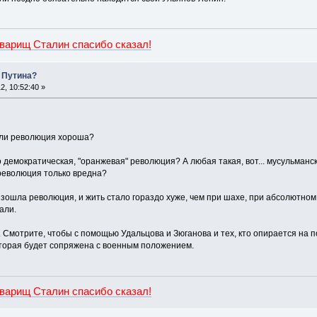
оварищ Сталин спасибо сказал!
 Путина?
, 10:52:40 »
я ли революция хороша?
демократическая, "оранжевая" революция? А любая такая, вот... мусульманск
 революция только вредна?
зошла революция, и жить стало гораздо хуже, чем при шахе, при абсолютном 
али.
ок. Смотрите, чтобы с помощью Удальцова и Зюганова и тех, кто опирается на 
Которая будет сопряжена с военным положением.
оварищ Сталин спасибо сказал!