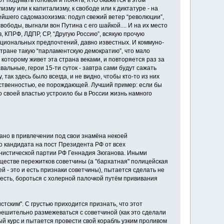
от подумать головой и понять, КТО окажется в этом
зму или к капитализму, к свободе или к диктатуре - на
стейшего садомазохизма: подул свежий ветер “революции”,
боды, выгнали вон Путина с его шайкой.... И на их место
, КПРФ, ЛДПР, СР, “Другую Россию”, всякую прочую
циональных предпочтений, давно известных. И коммуно-
тране такую “парламентскую демократию”, что мало
о которому живет эта страна веками, и повторяется раз за
альные, герои 15-ти суток - завтра сами будут сажать
 так здесь было всегда, и не видно, чтобы кто-то из них
арственностью, ее порождающей. Лучший пример: если бы
о своей властью устроило бы в России жизнь намного
ано в привлечении под свои знамёна некоей
 кандидата на пост Президента РФ от всех
мунистической партии РФ Геннадия Зюганова. Иными
ществе пережитков советчины (а "бархатная" полицейская
й - это и есть признаки советчины), пытается сделать не
есть, бороться с холерной палочкой путём прививания
тским". С грустью приходится признать, что этот
решительно размежеваться с советчиной (как это сделали
й курс и пытается провести свой корабль узким проливом