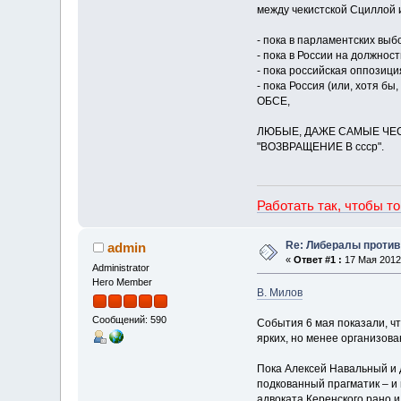
между чекистской Сциллой и
- пока в парламентских выб
- пока в России на должно
- пока российская оппозици
- пока Россия (или, хотя 
ОБСЕ,
ЛЮБЫЕ, ДАЖЕ САМЫЕ ЧЕ
"ВОЗВРАЩЕНИЕ В ссср".
Работать так, чтобы т
Re: Либералы против
admin
«
Ответ #1 :
17 Мая 2012,
Administrator
Hero Member
В. Милов
Сообщений: 590
События 6 мая показали, ч
ярких, но менее организов
Пока Алексей Навальный и 
подкованный прагматик – и 
адвоката Керенского рано 