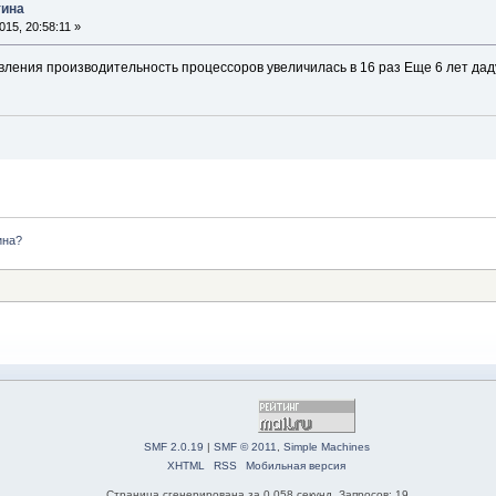
тина
15, 20:58:11 »
авления производительность процессоров увеличилась в 16 раз Еще 6 лет да
ина?
SMF 2.0.19
|
SMF © 2011
,
Simple Machines
XHTML
RSS
Мобильная версия
Страница сгенерирована за 0.058 секунд. Запросов: 19.