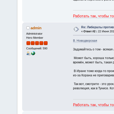
Работать так, чтобы т
Re: Либералы против
admin
«
Ответ #2 :
22 Июня 2012
Administrator
Hero Member
В. Новодворская
Сообщений: 590
Задумайтесь о том - всяка
Может быть, хороша только 
времён, может быть, такая
В Иране тоже когда-то прои
из-за Корана не приговарив
Так вот, смотрите - это ур
революция, как в Тунисе. 
Работать так, чтобы т