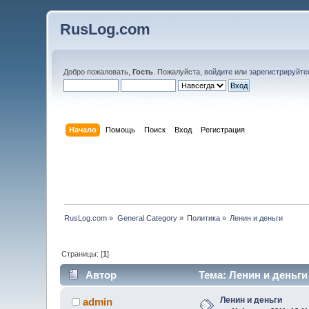
RusLog.com
Добро пожаловать,
Гость
. Пожалуйста,
войдите
или
зарегистрируйте
Начало
Помощь
Поиск
Вход
Регистрация
RusLog.com
»
General Category
»
Политика
»
Ленин и деньги
Страницы: [
1
]
Автор
Тема: Ленин и деньги
Ленин и деньги
admin