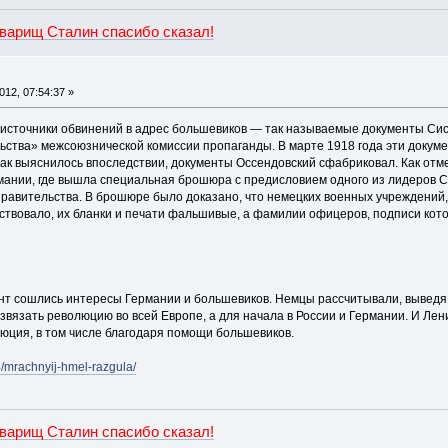
оварищ Сталин спасибо сказал!
12, 07:54:37 »
источники обвинений в адрес большевиков — так называемые документы Сис
ьства» межсоюзнической комиссии пропаганды. В марте 1918 года эти докум
ак выяснилось впоследствии, документы Оссендовский сфабриковал. Как отм
рмании, где вышла специальная брошюра с предисловием одного из лидеров
о правительства. В брошюре было доказано, что немецких военных учреждений
ствовало, их бланки и печати фальшивые, а фамилии офицеров, подписи кото
мент сошлись интересы Германии и большевиков. Немцы рассчитывали, выведя 
звязать революцию во всей Европе, а для начала в России и Германии. И Ле
ция, в том числе благодаря помощи большевиков.
44/mrachnyij-hmel-razgula/
оварищ Сталин спасибо сказал!