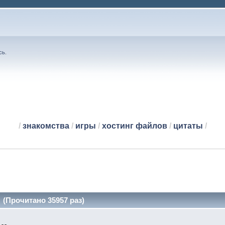
сь
.
/
знакомства
/
игры
/
хостинг файлов
/
цитаты
/
 (Прочитано 35957 раз)