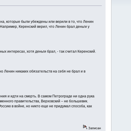
на, которые были убеждены или верили в то, что Ленин
 Например, Керенский верил, что Ленин брал деньги у
ых интересах, хотя деньги брал, - так считал Керенский.
о Ленин никаких обязательств на себя не брал и в
ения и идти на смерть. В самом Петрограде ни одна рука
менного правительства, Верховский – не большевик.
оссию в войне, но никто еще не придумал способа, как
Записан