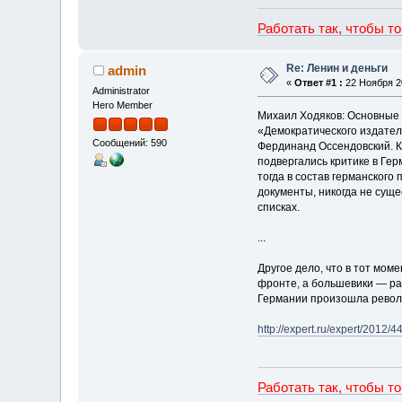
Работать так, чтобы т
Re: Ленин и деньги
admin
«
Ответ #1 :
22 Ноября 20
Administrator
Hero Member
Михаил Ходяков: Основные 
«Демократического издател
Сообщений: 590
Фердинанд Оссендовский. К
подвергались критике в Ге
тогда в состав германског
документы, никогда не суще
списках.
...
Другое дело, что в тот мо
фронте, а большевики — ра
Германии произошла револю
http://expert.ru/expert/2012/
Работать так, чтобы т