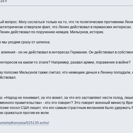
:23 »
 вопрос. Могу сослаться только на то, что те политические противники Лени
 категорически отвергали факт, что Ленин действовал в германских интересах.
 Ленин действовал по поручению немцев. Мильгунов, историк.
о мы уходим сразу от шпиона.
влияния - он не действовал в интересах Германии. Он действовал в собственн
нтересов на каком-то этапе? Например, развал армии, поражение в войне?
у попозже Мильгунов также считал, что немецкие деньги к Ленину попадали, н
йствовал.
: «Народ не понимает, за что воюет, за что его заставляют нести голод, лиш
менного правительства» - кто это говорит? Это говорит военный министр Вре
 Позже посол США пишет, что его самым страстным желанием было удержать Р
ю сражаться против ее воли.
rams/mythsrussia/525135-echo/