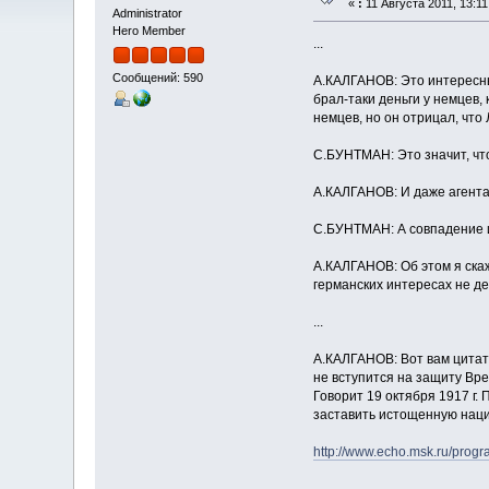
«
:
11 Августа 2011, 13:11
Administrator
Hero Member
...
Сообщений: 590
А.КАЛГАНОВ: Это интересный
брал-таки деньги у немцев,
немцев, но он отрицал, что
С.БУНТМАН: Это значит, чт
А.КАЛГАНОВ: И даже агента 
С.БУНТМАН: А совпадение и
А.КАЛГАНОВ: Об этом я скаж
германских интересах не де
...
А.КАЛГАНОВ: Вот вам цитата
не вступится на защиту Вре
Говорит 19 октября 1917 г.
заставить истощенную наци
http://www.echo.msk.ru/prog