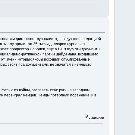
сона, американского журналиста, заведующего редакцией
енты ему продал за 25 тысяч долларов журналист
ечает профессор Соболев, еще в 1919 году эти документы
 Социал-демократической партии Шейдемана, входившего
, от имени которых якобы исходили опубликованные
рых стоят под документами, не значатся в немецких
Россию из войны, развязать себе руки на западном
нин переиграл немцев. Немцы потерпели поражение, и в
Записан