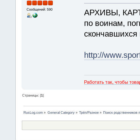
Сообщений: 590
АРХИВЫ, КАР
по воинам, по
скончавшихся 
http://www.spo
Работать так, чтобы тов
Страницы: [
1
]
RusLog.com
»
General Category
»
Трёп/Разное
»
Поиск родственников 