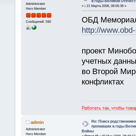
в годы Великой Отечес
Administrator
«
:
21 Марта 2008, 08:06:38 »
Hero Member
ОБД Мемориа
Сообщений: 590
http://www.obd-
проект Минобо
учетных данны
во Второй Мир
конфликтах
Работать так, чтобы тов
Re: Поиск родственнико
admin
пропавших в годы Вели
Administrator
Войны
Hero Member
«
Ответ #1 :
09 Мая 2009, 08:48:12