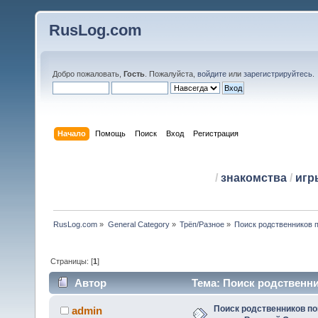
RusLog.com
Добро пожаловать,
Гость
. Пожалуйста,
войдите
или
зарегистрируйтесь
.
Начало
Помощь
Поиск
Вход
Регистрация
/
знакомства
/
игр
RusLog.com
»
General Category
»
Трёп/Разное
»
Поиск родственников 
Страницы: [
1
]
Автор
Тема: Поиск родственн
Отечественной Войны (Прочитано 49671 раз)
Поиск родственников п
admin