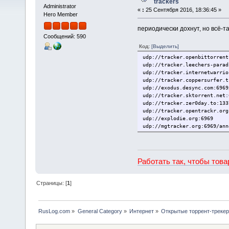
trackers
Administrator
«
:
25 Сентября 2016, 18:36:45 »
Hero Member
периодически дохнут, но всё-т
Сообщений: 590
Код:
[Выделить]
udp://tracker.openbittorrent
udp://tracker.leechers-parad
udp://tracker.internetwarrio
udp://tracker.coppersurfer.t
udp://exodus.desync.com:6969
udp://tracker.sktorrent.net:
udp://tracker.zer0day.to:133
udp://tracker.opentrackr.org
udp://explodie.org:6969
udp://mgtracker.org:6969/ann
Работать так, чтобы тов
Страницы: [
1
]
RusLog.com
»
General Category
»
Интернет
»
Открытые торрент-трекеры