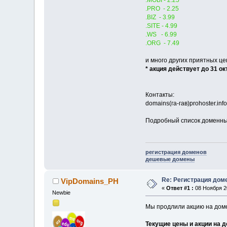
.MOBI - 2.25
.PRO - 2.25
.BIZ - 3.99
.SITE - 4.99
.WS - 6.99
.ORG - 7.49
и много других приятных це
* акция действует до 31 ок
Контакты:
domains(га-гав)prohoster.info
Подробный список доменны
регистрация доменов
дешевые домены
Re: Регистрация дом
VipDomains_PH
«
Ответ #1 :
08 Ноября 20
Newbie
Мы продлили акцию на доме
Текущие цены и акции на 