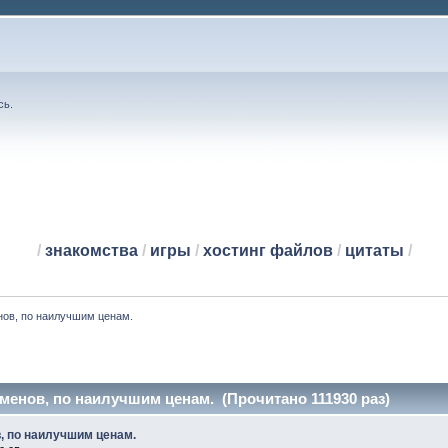
сь
.
/
знакомства
/
игры
/
хостинг файлов
/
цитаты
/
нов, по наилучшим ценам.
менов, по наилучшим ценам. (Прочитано 111930 раз)
, по наилучшим ценам.