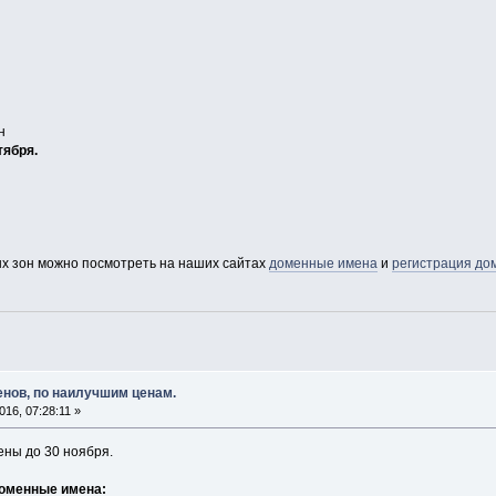
н
тября.
х зон можно посмотреть на наших сайтах
доменные имена
и
регистрация до
енов, по наилучшим ценам.
16, 07:28:11 »
ны до 30 ноября.
доменные имена: