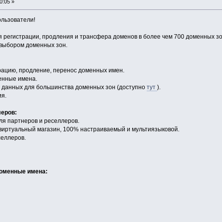
0:05 »
льзователи!
 регистрации, продления и трансфера доменов в более чем 700 доменных зон
 выбором доменных зон.
рацию, продление, перенос доменных имен.
енные имена.
s данных для большинства доменных зон (доступно
тут
).
ия.
еров:
ля партнеров и реселлеров.
 виртуальный магазин, 100% настраиваемый и мультиязыковой.
селлеров.
доменные имена: