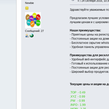
«
:
24 Октября 2016, 10:3
Newbie
Здравствуйте уважаемые по
Предлагаем лучшие условия
лучшим ценам и с широким
Наши преимущества:
Сообщений: 27
- Приятные цены на регист
- Постоянные акции на дом
- Бесплатное скрытие whoi
- Удобная панель управлен
Преимущества для реселл
- Удобный веб-интерфейс д
- Готовый к использованию
- Постоянные акции для ре
- Широкий выбор продуктов.
Текущие цены и акции на 
.TOP - 0.49
.XYZ - 0.99
.PW - 0.99
.INFO - 1.99