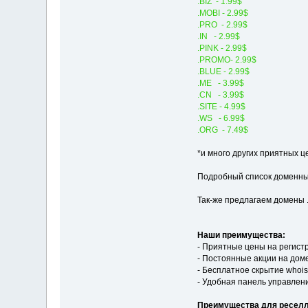
.BIZ - 1.99$
.MOBI - 2.99$
.PRO - 2.99$
.IN - 2.99$
.PINK - 2.99$
.PROMO- 2.99$
.BLUE - 2.99$
.ME - 3.99$
.CN - 3.99$
.SITE - 4.99$
.WS - 6.99$
.ORG - 7.49$
*и много других приятных ц
Подробный список доменны
Так-же предлагаем домены .
Наши преимущества:
- Приятные цены на регист
- Постоянные акции на дом
- Бесплатное скрытие whoi
- Удобная панель управлен
Преимущества для реселл