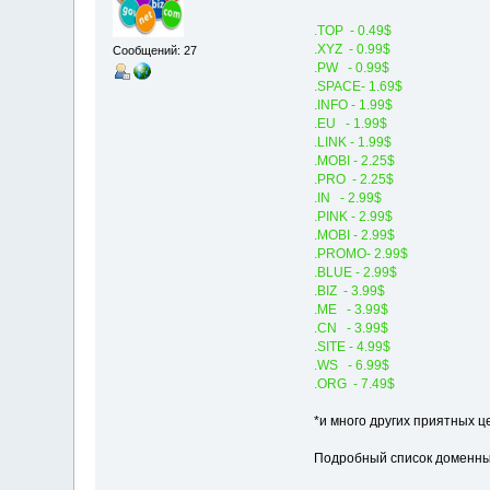
.TOP - 0.49$
.XYZ - 0.99$
Сообщений: 27
.PW - 0.99$
.SPACE- 1.69$
.INFO - 1.99$
.EU - 1.99$
.LINK - 1.99$
.MOBI - 2.25$
.PRO - 2.25$
.IN - 2.99$
.PINK - 2.99$
.MOBI - 2.99$
.PROMO- 2.99$
.BLUE - 2.99$
.BIZ - 3.99$
.ME - 3.99$
.CN - 3.99$
.SITE - 4.99$
.WS - 6.99$
.ORG - 7.49$
*и много других приятных ц
Подробный список доменны