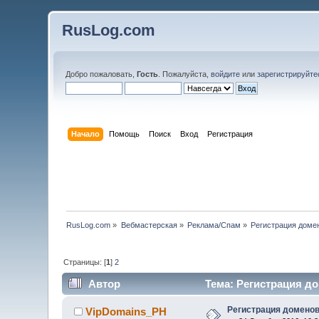
RusLog.com
Добро пожаловать,
Гость
. Пожалуйста,
войдите
или
зарегистрируйте
Начало
Помощь
Поиск
Вход
Регистрация
RusLog.com
»
Вебмастерская
»
Реклама/Спам
»
Регистрация доме
Страницы: [
1
]
2
Автор
Тема: Регистрация до
Регистрация доменов
VipDomains_PH