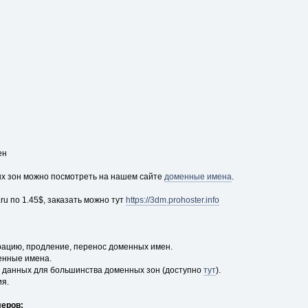
ен
х зон можно посмотреть на нашем сайте
доменные имена
.
ru по 1.45$, заказать можно тут
https://3dm.prohoster.info
рацию, продление, перенос доменных имен.
енные имена.
s данных для большинства доменных зон (доступно
тут
).
ия.
еров: