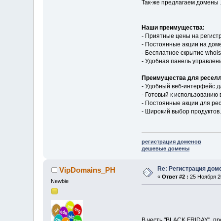
Так-же предлагаем домены .
Наши преимущества:
- Приятные цены на регист
- Постоянные акции на дом
- Бесплатное скрытие whoi
- Удобная панель управлен
Преимущества для реселл
- Удобный веб-интерфейс д
- Готовый к использованию
- Постоянные акции для ре
- Широкий выбор продуктов.
регистрация доменов
дешевые домены
Re: Регистрация дом
VipDomains_PH
«
Ответ #2 :
25 Ноября 20
Newbie
В честь "BLACK FRIDAY", п