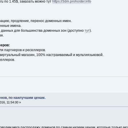
ru по 1.45$, заказать можно тут
https://3dm.prohoster.info
рацию, продление, перенос доменных имен.
енные имена.
s данных для большинства доменных зон (доступно
тут
).
ия.
еров:
ля партнеров и реселлеров.
 виртуальный магазин, 100% настраиваемый и мультиязыковой.
селлеров.
енов, по наилучшим ценам.
16, 11:54:00 »
роводим мега распродажу доменов по самым низким ценам, которые только мо