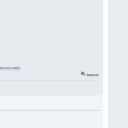
менных имён
Записан