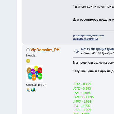
* и много других приятных 
Для реселлеров предлага
регистрация доменов
дешевые домены
Re: Регистрация дом
VipDomains_PH
«
Ответ #3 :
09 Декабря 2
Newbie
Мы продлили акцию на доме
Текущие цены и акции на 
.TOP - 0.49$
Сообщений: 27
.XYZ - 0.99$
.PW - 0.99$
.SPACE- 1.69$
.INFO - 1.99$
.EU - 1.99$
.LINK - 1.99$