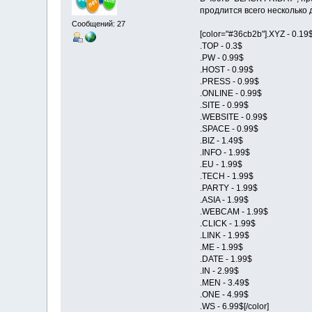
продлится всего несколько 
Сообщений: 27
[color="#36cb2b"].XYZ - 0.19
.TOP - 0.3$
.PW - 0.99$
.HOST - 0.99$
.PRESS - 0.99$
.ONLINE - 0.99$
.SITE - 0.99$
.WEBSITE - 0.99$
.SPACE - 0.99$
.BIZ - 1.49$
.INFO - 1.99$
.EU - 1.99$
.TECH - 1.99$
.PARTY - 1.99$
.ASIA - 1.99$
.WEBCAM - 1.99$
.CLICK - 1.99$
.LINK - 1.99$
.ME - 1.99$
.DATE - 1.99$
.IN - 2.99$
.MEN - 3.49$
.ONE - 4.99$
.WS - 6.99$[/color]