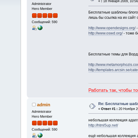
«
:
18 Января 2009, 10:56
Administrator
Hero Member
Бесплатные шаблоны блогов,
лишь бы ссылка на их сайт 
Сообщений: 590
http://www.opendesigns.org/
-
http://www.oswd.org/
- тоже б
Бесплатные темы для Вордп
http://www.metamorphozis.c
http://templates.arcsin.se/ca
Работать так, чтобы т
Re: Бесплатные шабл
admin
«
Ответ #1 :
20 Ноября 20
Administrator
Hero Member
небольшая коллекция адапт
http://html5up.net/
Сообщений: 590
ещё небольшая коллекция 