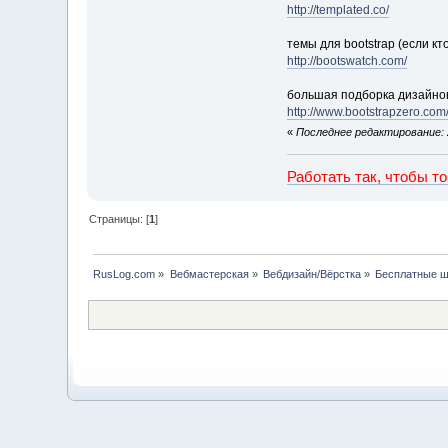
http://templated.co/
темы для bootstrap (если кт
http://bootswatch.com/
большая подборка дизайнов
http://www.bootstrapzero.com
«
Последнее редактирование: 2
Работать так, чтобы т
Страницы: [
1
]
RusLog.com
»
Вебмастерская
»
Вебдизайн/Вёрстка
»
Бесплатные ш