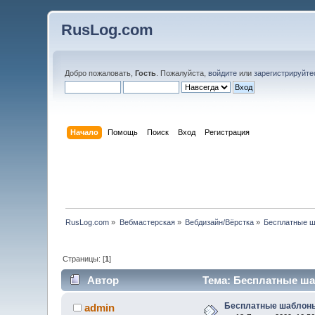
RusLog.com
Добро пожаловать,
Гость
. Пожалуйста,
войдите
или
зарегистрируйте
Начало
Помощь
Поиск
Вход
Регистрация
RusLog.com
»
Вебмастерская
»
Вебдизайн/Вёрстка
»
Бесплатные ш
Страницы: [
1
]
Автор
Тема: Бесплатные шаб
Бесплатные шаблоны
admin