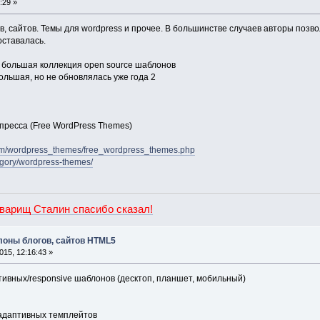
:29 »
 сайтов. Темы для wordpress и прочее. В большинстве случаев авторы позво
оставалась.
 большая коллекция open source шаблонов
ольшая, но не обновлялась уже года 2
ресса (Free WordPress Themes)
om/wordpress_themes/free_wordpress_themes.php
tegory/wordpress-themes/
оварищ Сталин спасибо сказал!
оны блогов, сайтов HTML5
15, 12:16:43 »
ивных/responsive шаблонов (десктоп, планшет, мобильный)
адаптивных темплейтов