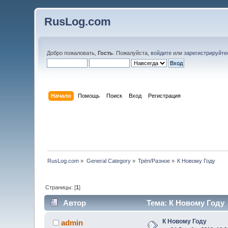
RusLog.com
Добро пожаловать,
Гость
. Пожалуйста,
войдите
или
зарегистрируйте
Начало
Помощь
Поиск
Вход
Регистрация
RusLog.com
»
General Category
»
Трёп/Разное
»
К Новому Году
Страницы: [
1
]
Автор
Тема: К Новому Году 
К Новому Году
admin