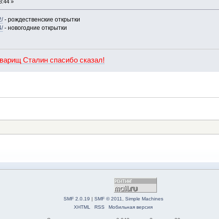
3:44 »
2/
- рождественские открытки
4/
- новогодние открытки
оварищ Сталин спасибо сказал!
SMF 2.0.19
|
SMF © 2011
,
Simple Machines
XHTML
RSS
Мобильная версия