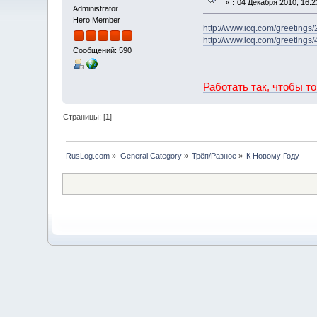
«
:
04 Декабря 2010, 16:2
Administrator
Hero Member
http://www.icq.com/greetings/
http://www.icq.com/greetings/
Сообщений: 590
Работать так, чтобы т
Страницы: [
1
]
RusLog.com
»
General Category
»
Трёп/Разное
»
К Новому Году