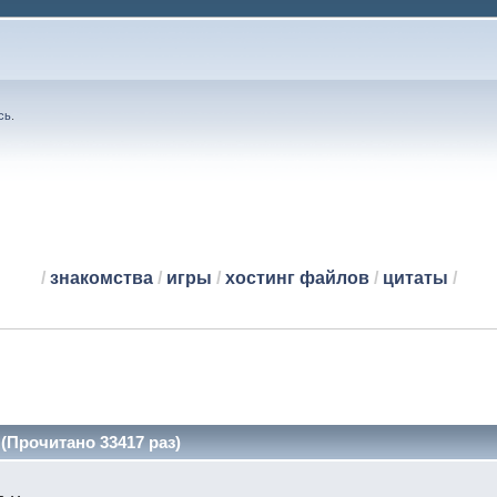
сь
.
/
знакомства
/
игры
/
хостинг файлов
/
цитаты
/
(Прочитано 33417 раз)