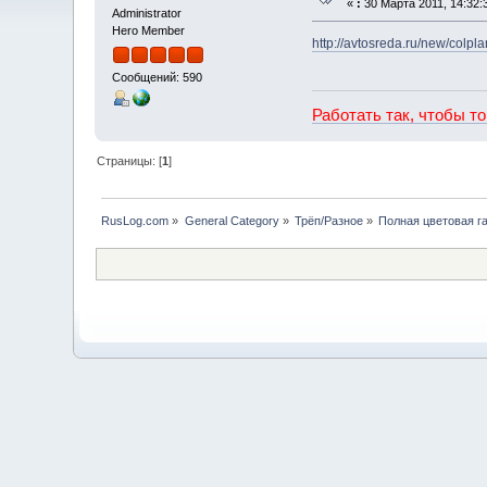
«
:
30 Марта 2011, 14:32:
Administrator
Hero Member
http://avtosreda.ru/new/col
Сообщений: 590
Работать так, чтобы т
Страницы: [
1
]
RusLog.com
»
General Category
»
Трёп/Разное
»
Полная цветовая г