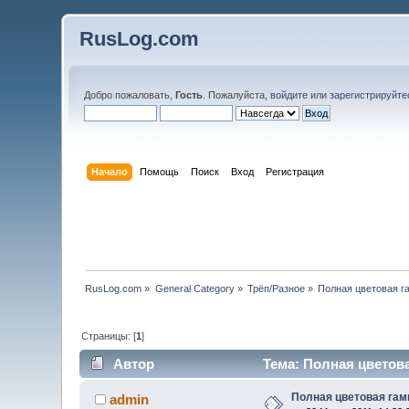
RusLog.com
Добро пожаловать,
Гость
. Пожалуйста,
войдите
или
зарегистрируйте
Начало
Помощь
Поиск
Вход
Регистрация
RusLog.com
»
General Category
»
Трёп/Разное
»
Полная цветовая г
Страницы: [
1
]
Автор
Тема: Полная цветова
Полная цветовая гам
admin