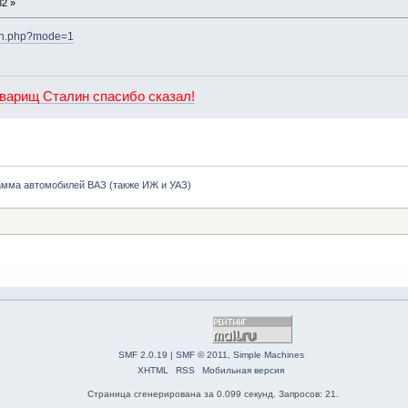
32 »
plan.php?mode=1
оварищ Сталин спасибо сказал!
амма автомобилей ВАЗ (также ИЖ и УАЗ)
SMF 2.0.19
|
SMF © 2011
,
Simple Machines
XHTML
RSS
Мобильная версия
Страница сгенерирована за 0.099 секунд. Запросов: 21.