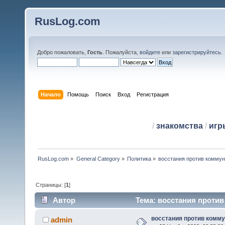
RusLog.com
Добро пожаловать,
Гость
. Пожалуйста,
войдите
или
зарегистрируйтесь
.
Начало
Помощь
Поиск
Вход
Регистрация
/
знакомства
/
игр
RusLog.com
»
General Category
»
Политика
»
восстания против комму
Страницы: [
1
]
Автор
Тема: восстания против
восстания против комм
admin