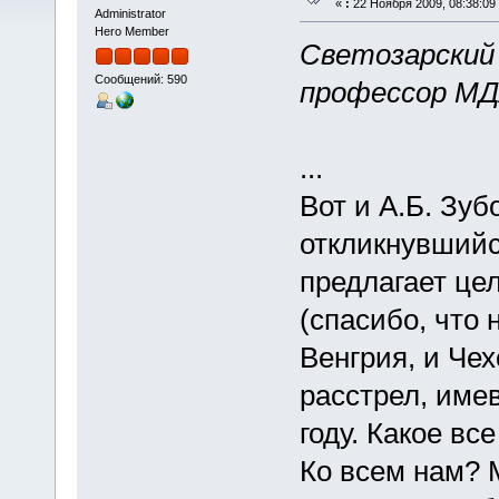
«
:
22 Ноября 2009, 08:38:09
Administrator
Hero Member
Светозарский
Сообщений: 590
профессор М
...
Вот и А.Б. Зуб
откликнувшийс
предлагает це
(спасибо, что 
Венгрия, и Чех
расстрел, име
году. Какое вс
Ко всем нам? 