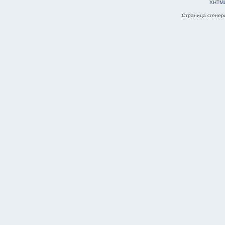
XHTM
Страница сгенери