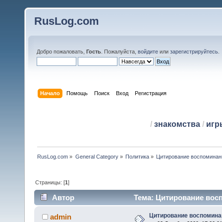
RusLog.com
Добро пожаловать,
Гость
. Пожалуйста,
войдите
или
зарегистрируйтесь
.
Начало
Помощь
Поиск
Вход
Регистрация
/
знакомства
/
игр
RusLog.com
»
General Category
»
Политика
»
Цитирование воспоминан
Страницы: [
1
]
Автор
Тема: Цитирование восп
Цитирование воспомина
admin