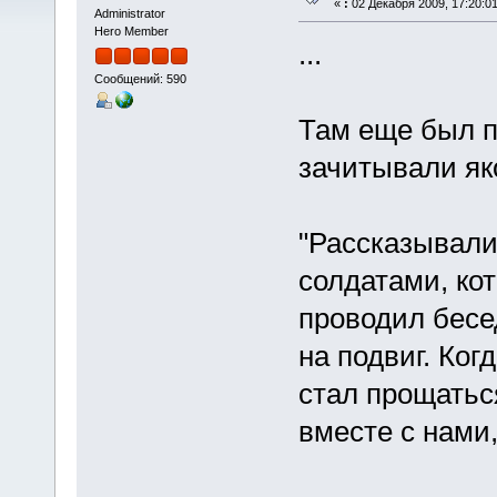
«
:
02 Декабря 2009, 17:20:01
Administrator
Hero Member
...
Сообщений: 590
Там еще был п
зачитывали як
"Рассказывали,
солдатами, ко
проводил бесе
на подвиг. Ког
стал прощатьс
вместе с нами