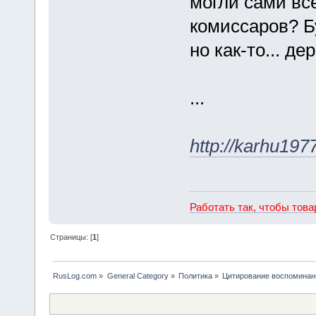
могли сами вс
комиссаров? Б
но как-то... д
...
http://karhu197
Работать так, чтобы тов
Страницы: [
1
]
RusLog.com
»
General Category
»
Политика
»
Цитирование воспоминан