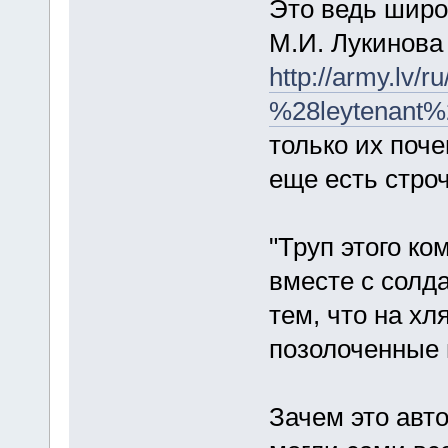
Это ведь широ
М.И. Лукинова 
http://army.lv/r
%28leytenant%
только их поче
еще есть строч
"Труп этого ко
вместе с солд
тем, что на хл
позолоченные 
Зачем это авт