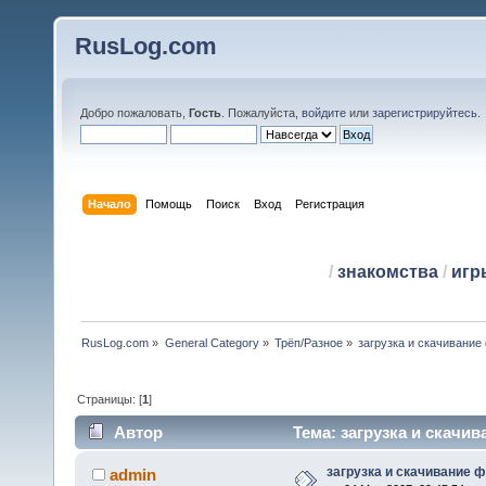
RusLog.com
Добро пожаловать,
Гость
. Пожалуйста,
войдите
или
зарегистрируйтесь
.
Начало
Помощь
Поиск
Вход
Регистрация
/
знакомства
/
игр
RusLog.com
»
General Category
»
Трёп/Разное
»
загрузка и скачивание
Страницы: [
1
]
Автор
Тема: загрузка и скачив
загрузка и скачивание 
admin