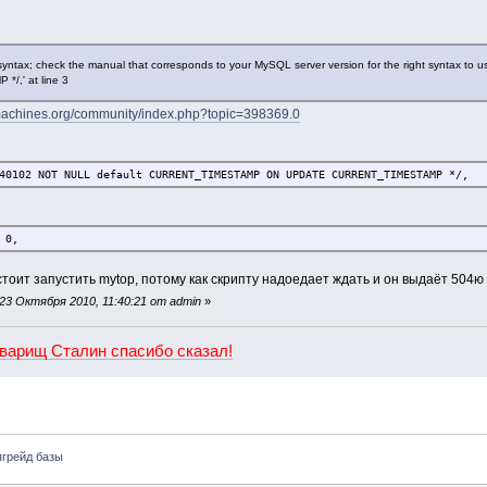
 syntax; check the manual that corresponds to your MySQL server version for the right syntax
,' at line 3
machines.org/community/index.php?topic=398369.0
40102 NOT NULL default CURRENT_TIMESTAMP ON UPDATE CURRENT_TIMESTAMP */,
 0,
стоит запустить mytop, потому как скрипту надоедает ждать и он выдаёт 504ю
3 Октября 2010, 11:40:21 от admin
»
оварищ Сталин спасибо сказал!
пгрейд базы