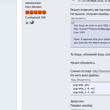
«
:
23 Октября 2010, 11:3
Administrator
Hero Member
Решил поменять метод поис
Не вышло, получил ошибку:
Сообщений: 590
Цитировать
You have an error in your SQL s
File: /home/***/Sources/Manag
Line: 424
Note: It appears that your datab
you execute the latest version 
То бишь, обновляй базу, соб
Начал обновлять.
Скачал отседа:
http://downl
Из него взял файлы:
Код:
[Выделить]
upgrade.php
upgrade_1-0.sql
upgrade_1-1.sql
Запустил.
Первая ошибка:
Цитировать