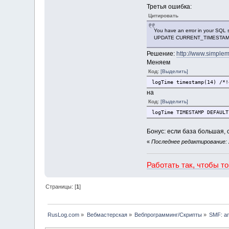
Третья ошибка:
Цитировать
You have an error in your SQL
UPDATE CURRENT_TIMESTAMP */
Решение:
http://www.simple
Меняем
Код:
[Выделить]
logTime timestamp(14) /*!
на
Код:
[Выделить]
logTime TIMESTAMP DEFAULT
Бонус: если база большая, 
«
Последнее редактирование: 2
Работать так, чтобы т
Страницы: [
1
]
RusLog.com
»
Вебмастерская
»
Вебпрограмминг/Скрипты
»
SMF: а