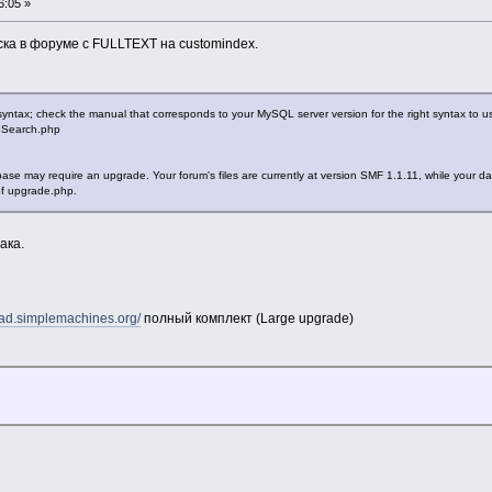
6:05 »
ка в форуме с FULLTEXT на customindex.
yntax; check the manual that corresponds to your MySQL server version for the right syntax to 
eSearch.php
ase may require an upgrade. Your forum's files are currently at version SMF 1.1.11, while your da
of upgrade.php.
ака.
oad.simplemachines.org/
полный комплект (Large upgrade)