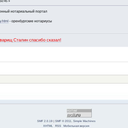
50:45 »
онный нотариальный портал
y.html
- оренбургские нотариусы
оварищ Сталин спасибо сказал!
SMF 2.0.19
|
SMF © 2011
,
Simple Machines
XHTML
RSS
Мобильная версия