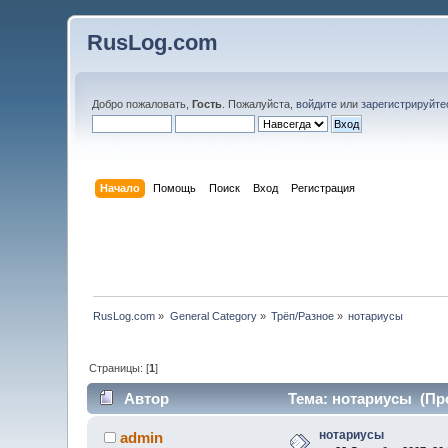
RusLog.com
Добро пожаловать,
Гость
. Пожалуйста,
войдите
или
зарегистрируйте
Начало
Помощь
Поиск
Вход
Регистрация
RusLog.com
»
General Category
»
Трёп/Разное
»
нотариусы
Страницы: [
1
]
Автор
Тема: нотариусы (Про
нотариусы
admin