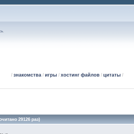
сь
.
/
знакомства
/
игры
/
хостинг файлов
/
цитаты
/
читано 29126 раз)