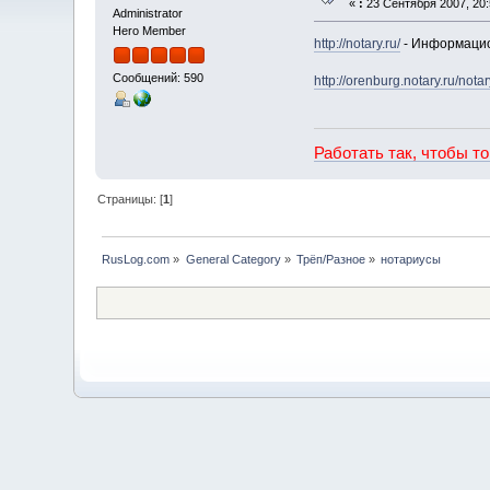
«
:
23 Сентября 2007, 20:
Administrator
Hero Member
http://notary.ru/
- Информаци
Сообщений: 590
http://orenburg.notary.ru/notar
Работать так, чтобы т
Страницы: [
1
]
RusLog.com
»
General Category
»
Трёп/Разное
»
нотариусы