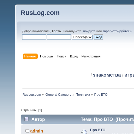
RusLog.com
Добро пожаловать,
Гость
. Пожалуйста,
войдите
или
зарегистрируйтесь
.
Начало
Помощь
Поиск
Вход
Регистрация
/
знакомства
/
игр
RusLog.com
»
General Category
»
Политика
»
Про ВТО
Страницы: [
1
]
Автор
Тема: Про ВТО (Прочита
Про ВТО
admin