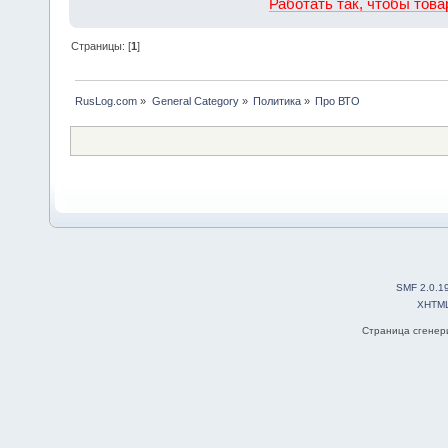
Работать так, чтобы тов
Страницы: [
1
]
RusLog.com
»
General Category
»
Политика
»
Про ВТО
SMF 2.0.1
XHTM
Страница сгенери