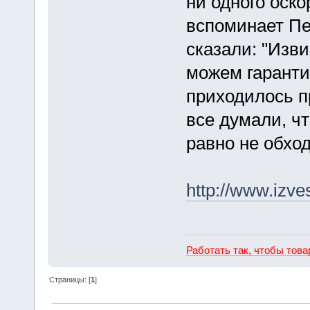
ни одного оско
вспоминает Пет
сказали: "Изви
можем гаранти
приходилось п
все думали, чт
равно не обхо
http://www.izves
Работать так, чтобы тов
Страницы: [
1
]