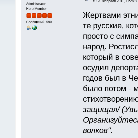
«
:
20 Февраля 2011, 11:28:50
Administrator
Hero Member
Жертвами этни
Сообщений: 590
те русские, ко
просто с симпа
народ. Ростис
который в сове
осудил депорт
годов был в Ч
было потом - м
стихотворению
защищая/ (Увы
Организуйтесь
волков".