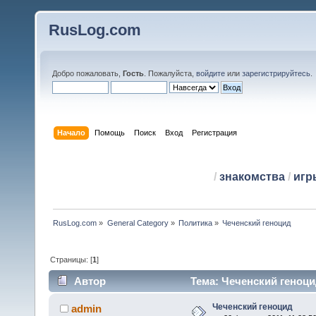
RusLog.com
Добро пожаловать,
Гость
. Пожалуйста,
войдите
или
зарегистрируйтесь
.
Начало
Помощь
Поиск
Вход
Регистрация
/
знакомства
/
игр
RusLog.com
»
General Category
»
Политика
»
Чеченский геноцид
Страницы: [
1
]
Автор
Тема: Чеченский геноци
Чеченский геноцид
admin