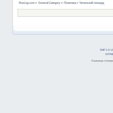
RusLog.com
»
General Category
»
Политика
»
Чеченский геноцид
SMF 2.0.1
XHTM
Страница сгенери