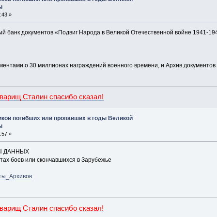
ы
:43 »
 банк документов «Подвиг Народа в Великой Отечественной войне 1941-1945 
ументами о 30 миллионах награждений военного времени, и Архив документо
оварищ Сталин спасибо сказал!
иков погибших или пропавших в годы Великой
ы
:57 »
ЗЫ ДАННЫХ
стах боев или скончавшихся в Зарубежье
наты_Архивов
оварищ Сталин спасибо сказал!