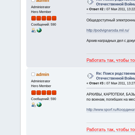
admin
Отечественной Войн
Administrator
«
Ответ #2 :
07 Мая 2011, 13:22
Hero Member
Общедоступный электронный
Сообщений: 590
http://podvignaroda.mil.ru/
Архив наградных дел с док
Работать так, чтобы т
Re: Поиск родственн
admin
Отечественной Войн
Administrator
«
Ответ #3 :
07 Мая 2011, 13:27
Hero Member
АРХИВЫ, КАРТОТЕКИ, БА
Сообщений: 590
по воинам, погибших на ме
http://www.sporf.ru/Коорди
Работать так, чтобы т