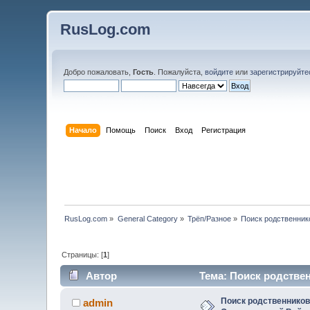
RusLog.com
Добро пожаловать,
Гость
. Пожалуйста,
войдите
или
зарегистрируйте
Начало
Помощь
Поиск
Вход
Регистрация
RusLog.com
»
General Category
»
Трёп/Разное
»
Поиск родственник
Страницы: [
1
]
Автор
Тема: Поиск родстве
Поиск родственников
admin