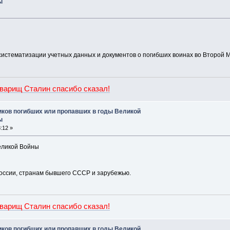
ы
истематизации учетных данных и документов о погибших воинах во Второй 
оварищ Сталин спасибо сказал!
иков погибших или пропавших в годы Великой
ы
:12 »
ликой Войны
оссии, странам бывшего СССР и зарубежью.
оварищ Сталин спасибо сказал!
иков погибших или пропавших в годы Великой