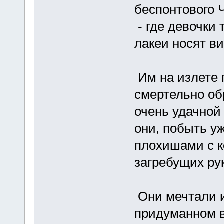
беспонтового 
- где девочки 
лакеи носят ви
Им на излете 
смертельно об
очень удачной 
они, побыть у
плохишами с к
загребущих ру
Они мечтали и
придуманном в