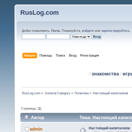
RusLog.com
Добро пожаловать,
Гость
. Пожалуйста,
войдите
или
зарегистрируйтесь
.
Начало
Помощь
Поиск
Вход
Регистрация
/
знакомства
/
игр
RusLog.com
»
General Category
»
Политика
»
Настоящий капитализм
Страницы: [
1
]
Автор
Тема: Настоящий капита
Настоящий капитализм
admin