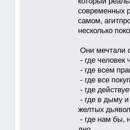
который реаль
современных р
самом, агитпр
несколько пок
Они мечтали о
- где человек 
- где всем пра
- где все поку
- где действу
- где в дыму и
желтых дьявол
- где нам бы, 
дно,