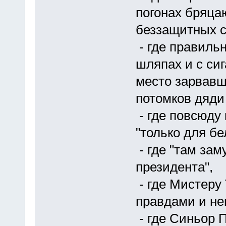
погонах бряца
беззащитных с
- где правиль
шляпах и с сиг
место зарвавш
потомков дяди
- где повсюду
"только для бе
- где "там зам
президента",
- где Мистеру
правдами и не
- где Синьор 