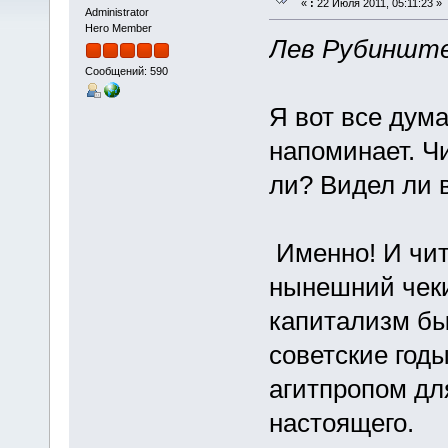
«
:
22 Июля 2011, 05:11:23 »
Administrator
Hero Member
Лев Рубиншт
Сообщений: 590
Я вот все дума
напоминает. Ч
ли? Видел ли 
Именно! И чит
нынешний чеки
капитализм бы
советские год
агитпропом дл
настоящего.