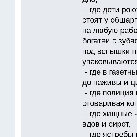
- где дети ро
стоят у обшар
на любую рабо
богатеи с зуб
под вспышки 
упаковываютс
- где в газет
до наживы и ц
- где полиция
отоваривая ког
- где хищные 
вдов и сирот,
- где ястребы