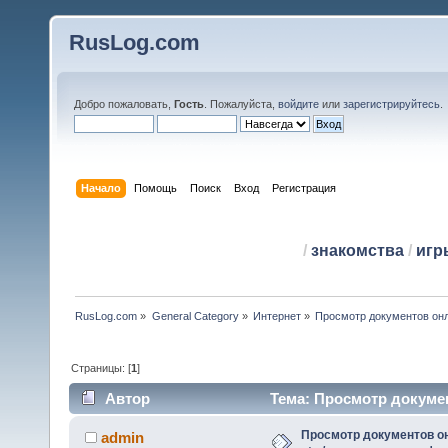
RusLog.com
Добро пожаловать,
Гость
. Пожалуйста,
войдите
или
зарегистрируйтесь
.
Начало
Помощь
Поиск
Вход
Регистрация
/
знакомства
/
игр
RusLog.com
»
General Category
»
Интернет
»
Просмотр документов онлайн
Страницы: [
1
]
Автор
Тема: Просмотр документо
(Прочитано 879780 раз)
Просмотр документов онл
admin