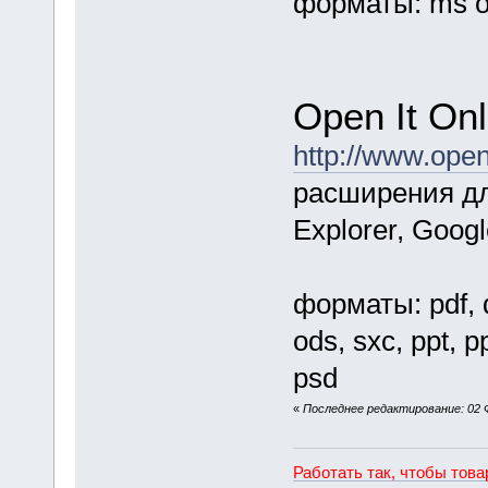
форматы: ms of
Open It Onl
http://www.open
расширения для
Explorer, Goog
форматы: pdf, do
ods, sxc, ppt, pp
psd
«
Последнее редактирование: 02 Ф
Работать так, чтобы тов