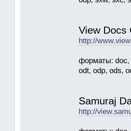
View Docs 
http://www.vie
форматы: doc, do
odt, odp, ods, od
Samuraj Da
http://view.sam