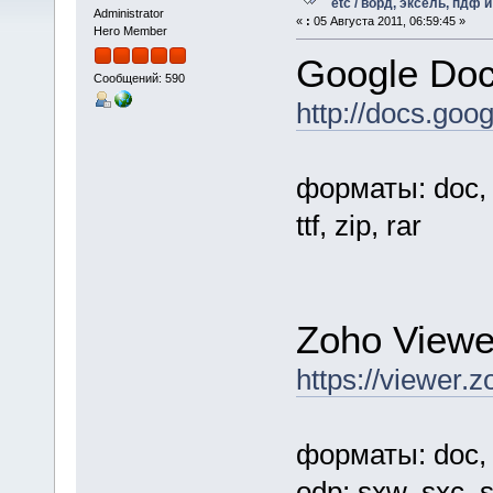
etc / ворд, эксель, пдф и 
Administrator
«
:
05 Августа 2011, 06:59:45 »
Hero Member
Google Doc
Сообщений: 590
http://docs.goo
форматы: doc, xls
ttf, zip, rar
Zoho Viewe
https://viewer.
форматы: doc, do
odp; sxw, sxc, sx