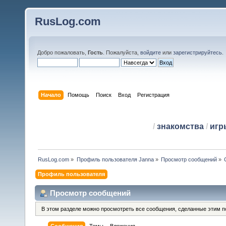
RusLog.com
Добро пожаловать,
Гость
. Пожалуйста,
войдите
или
зарегистрируйтесь
.
Начало
Помощь
Поиск
Вход
Регистрация
/
знакомства
/
игр
RusLog.com
»
Профиль пользователя Janna
»
Просмотр сообщений
»
Профиль пользователя
Просмотр сообщений
В этом разделе можно просмотреть все сообщения, сделанные этим п