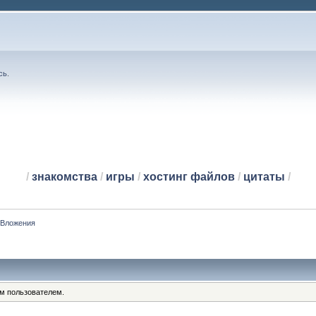
сь
.
/
знакомства
/
игры
/
хостинг файлов
/
цитаты
/
Вложения
им пользователем.