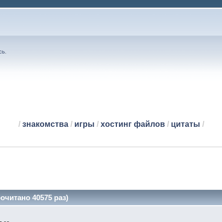
сь
.
/
знакомства
/
игры
/
хостинг файлов
/
цитаты
/
очитано 40575 раз)