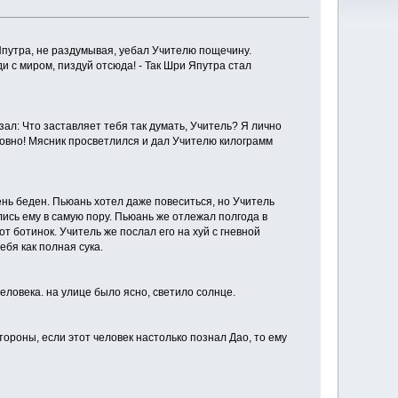
Япутра, не раздумывая, уебал Учителю пощечину.
ди с миром, пиздуй отсюда! - Так Шри Япутра стал
зал: Что заставляет тебя так думать, Учитель? Я лично
 говно! Мясник просветлился и дал Учителю килограмм
ень беден. Пьюань хотел даже повеситься, но Учитель
ись ему в самую пору. Пьюань же отлежал полгода в
от ботинок. Учитель же послал его на хуй с гневной
ебя как полная сука.
еловека. на улице было ясно, светило солнце.
стороны, если этот человек настолько познал Дао, то ему