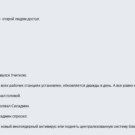
, - открой людям доступ.
вался Учителю:
а всех рабочих станциях установлен, обновляется дважды в день. А все равно
чал головой.
одолжал Сисадмин.
садмин спросил:
ем новый многоядерный антивирус или поднять централизованную систему бэк