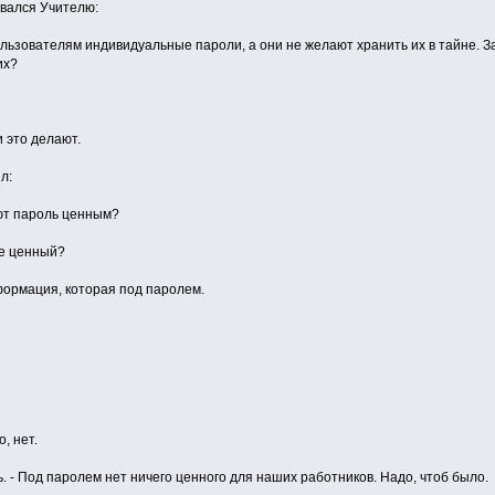
вался Учителю:
льзователям индивидуальные пароли, а они не желают хранить их в тайне. З
их?
и это делают.
л:
ают пароль ценным?
бе ценный?
формация, которая под паролем.
, нет.
ель. - Под паролем нет ничего ценного для наших работников. Надо, чтоб было.