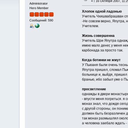
«
:
16 Октября 2007, 11:2
Administrator
Hero Member
Хлопок одной ладонью
Учитель Чхишвабрашван спр
Сообщений: 590
-Не совсем верно, Япутра, н
Учителем.
Жизнь совершенна
Учитель Шри Япутра однажды
имею мало денег, у меня не
карбонада за просто так.
Когда ботинки не жмут
У Пьюаня были очень тесные
Япутра пришел, сломал Пьюа
больнице и, выйдя, пришел к
бранью, ибо забыл уже о Пь
просветление
однажды в двери монастыря 
- впусти меня погреться. я 
монах знал, что дождя сего
с другой стороны, он понима
должен быть безразличен до
так монах размышлял около
а человека заебало ждать - 