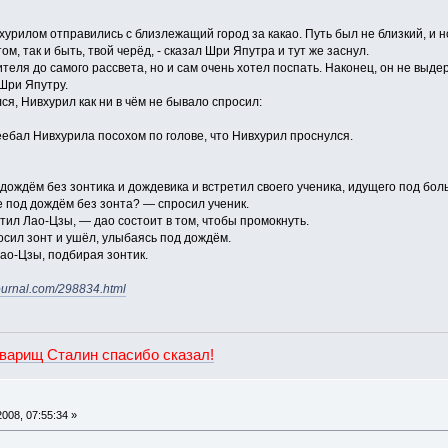
урилом отправились с близлежащий город за какао. Путь был не близкий, и н
том, так и быть, твой черёд, - сказал Шри Япутра и тут же заснул.
еля до самого рассвета, но и сам очень хотел поспать. Наконец, он не выдерж
Шри Япутру.
ся, Нивхурил как ни в чём не бывало спросил:
ебал Нивхурила посохом по голове, что Нивхурил проснулся.
ождём без зонтика и дождевика и встретил своего ученика, идущего под бол
е под дождём без зонта? — спросил ученик.
тил Лао-Цзы, — дао состоит в том, чтобы промокнуть.
осил зонт и ушёл, улыбаясь под дождём.
ао-Цзы, подбирая зонтик.
ejournal.com/298834.html
оварищ Сталин спасибо сказал!
008, 07:55:34 »