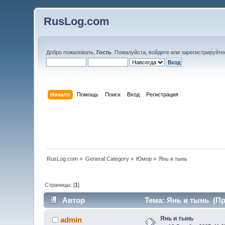
RusLog.com
Добро пожаловать,
Гость
. Пожалуйста,
войдите
или
зарегистрируйте
Начало
Помощь
Поиск
Вход
Регистрация
RusLog.com
»
General Category
»
Юмор
»
Янь и тынь
Страницы: [
1
]
Автор
Тема: Янь и тынь (Пр
Янь и тынь
admin