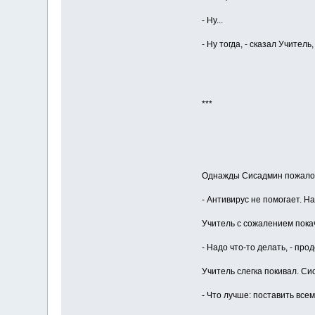
- Ну...
- Ну тогда, - сказал Учитель
***
Однажды Сисадмин пожало
- Антивирус не помогает. Н
Учитель с сожалением пока
- Надо что-то делать, - пр
Учитель слегка покивал. Си
- Что лучше: поставить вс