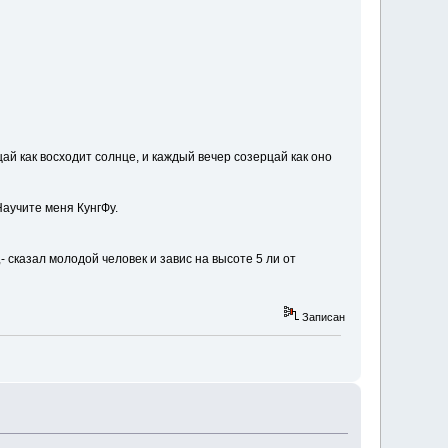
рцай как восходит солнце, и каждый вечер созерцай как оно
Научите меня КунгФу.
- сказал молодой человек и завис на высоте 5 ли от
Записан