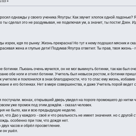
5:03 »
осил однажды у своего ученика Япутры: Как звучит хлопок одной ладонью? 
о ты сделал это не раздумывая, не подключая ум, а значит, ты постиг Дзен. И
 изрек, идя по рынку: Жизнь прекрасна! Но тут к нему подошел мясник и ска
красивая жена и глупые дети! Подумав Япутра ответил: Ты прав, твоя жизнь -
 ботинки. Пьюань очень мучился, он не мог выкинуть ботинки, так как был оч
ню обе ноги и отнял ботинки. Учитель был невысок ростом, и ботинки пришл
 учителю и поклонился в знак благодарности, что то спас ему жизнь, избавив 
юане и его ботинках. Нет в мире совершенства, и даже Учитель порой ведет с
постучали. монах, открывший дверь увидел на пороге промокшего до нитки ч
совсем уже промок под этим дождём. - сказал человек.
дня не было, как и всю предыдущую неделю.
л, что Дао у каждого - своё и что реальность не имеет значения. но с другой 
ждь. особенно при том, что дождя нет.
 двух часов и обрёл просветление.
и он ушёл.