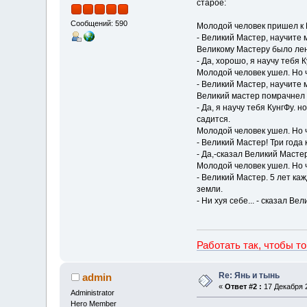
старое:
Сообщений: 590
Молодой человек пришел к 
- Великий Мастер, научите 
Великому Мастеру было лени
- Да, хорошо, я научу тебя 
Молодой человек ушел. Но 
- Великий Мастер, научите 
Великий мастер помрачнел 
- Да, я научу тебя КунгФу. 
садится.
Молодой человек ушел. Но 
- Великий Мастер! Три года 
- Да,-сказал Великий Масте
Молодой человек ушел. Но ч
- Великий Мастер. 5 лет ка
земли.
- Ни хуя себе... - сказал Ве
Работать так, чтобы т
Re: Янь и тынь
admin
«
Ответ #2 :
17 Декабря 2
Administrator
Hero Member