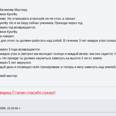
Великому Мастеру.
меня КунгФу.
во. Но отказывать в просьбе он не стал, а сказал:
КунгФу. Но я не беру сейчас учеников. Приходи через год.
через год возвращается.
меня КунгФу.
и говорит:
но для этого ты должен работать над собой. В течение 3 лет каждое утро созе
через 3 года возвращается.
каждое утро я смотрел как восходит солнце и каждый вечер- как оно садится. 
р.-Но прежде ты должен научиться зависать на высоте 5 ли от земли.
ерез 5 лет вернулся.
ждый день я посвящал себя тренировкам, и теперь я могу зависать над землей,
ликий мастер.
оварищ Сталин спасибо сказал!
008, 10:19:46 »