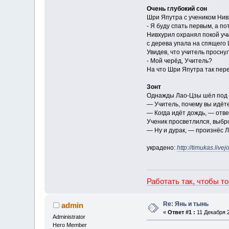
Очень глубокий сон
Шри Япутра с учеником Нивх
- Я буду спать первым, а по
Нивхурил охранял покой учит
с дерева упала на спящего 
Увидев, что учитель проснул
- Мой черёд, Учитель?
На что Шри Япутра так пере
Зонт
Однажды Лао-Цзы шёл под д
— Учитель, почему вы идёт
— Когда идёт дождь, — отве
Ученик просветлился, выбр
— Ну и дурак, — произнёс Л
украдено:
http://timukas.liv
Работать так, чтобы т
Re: Янь и тынь
admin
«
Ответ #1 :
11 Декабря 2
Administrator
Hero Member