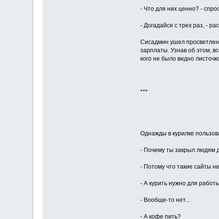
- Что для них ценно? - спр
- Догадайся с трех раз, - р
Сисадмин ушел просветленн
зарплаты. Узнав об этом, в
кого не было видно листочк
***
Однажды в курилке пользова
- Почему ты закрыл людям д
- Потому что такие сайты н
- А курить нужно для работ
- Вообще-то нет...
- А кофе пить?