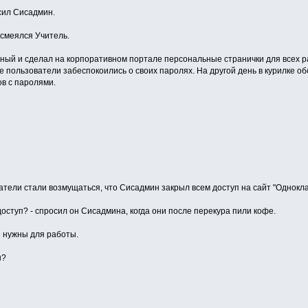
осил Сисадмин.
ассмеялся Учитель.
ый и сделал на корпоративном портале персональные странички для всех ра
се пользователи забеспокоились о своих паролях. На другой день в курилке о
ов с паролями.
тели стали возмущаться, что Сисадмин закрыл всем доступ на сайт "Однокла
оступ? - спросил он Сисадмина, когда они после перекура пили кофе.
е нужны для работы.
ы?