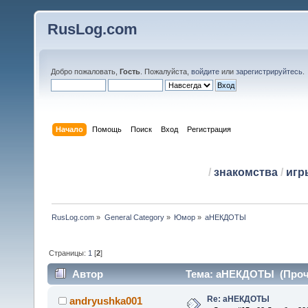
RusLog.com
Добро пожаловать,
Гость
. Пожалуйста,
войдите
или
зарегистрируйтесь
.
Начало
Помощь
Поиск
Вход
Регистрация
/
знакомства
/
игр
RusLog.com
»
General Category
»
Юмор
»
аНЕКДОТЫ
Страницы:
1
[
2
]
Автор
Тема: аНЕКДОТЫ (Прочи
Re: аНЕКДОТЫ
andryushka001