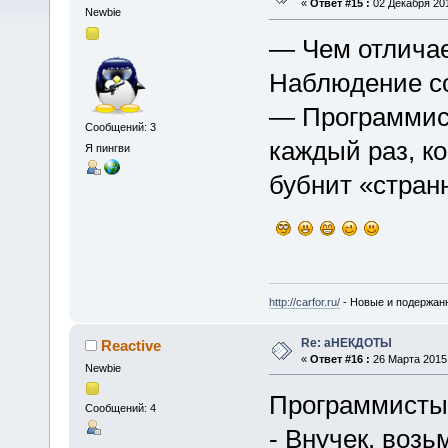
«
Ответ #15 :
02 Декабря 201
Newbie
— Чем отличае
Наблюдение со
— Программист
Сообщений: 3
каждый раз, к
Я пингви
бубнит «стран
http://carfor.ru/
- Новые и подержан
Re: аНЕКДОТЫ
Reactive
«
Ответ #16 :
26 Марта 2015,
Newbie
Программисты 
Сообщений: 4
- Внучек, воз