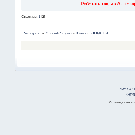
Работать так, чтобы тов
Страницы:
1
[
2
]
RusLog.com
»
General Category
»
Юмор
»
аНЕКДОТЫ
SMF 2.0.1
XHTM
Страница сгенери