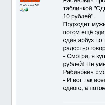
Рабинович про
Сообщений: 590
табличкой "Од
10 рублей".
Подходит мужик
потом ещё оди
один арбуз по
радостно гово
- Смотри, я ку
рублей! Не ум
Рабинович смо
- И вот так вс
одного, а пото