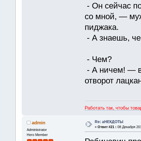
- Он сейчас п
со мной, — му
пиджака.
- А знаешь, ч
- Чем?
- А ничем! — 
отворот лацка
Работать так, чтобы тов
Re: аНЕКДОТЫ
admin
«
Ответ #21 :
08 Декабря 201
Administrator
Hero Member