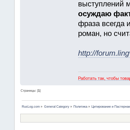
выступлений м
осуждаю факт
фраза всегда и
роман, но счит
http://forum.li
Работать так, чтобы тов
Страницы: [
1
]
RusLog.com
»
General Category
»
Политика
»
Цитирование и Пастерна