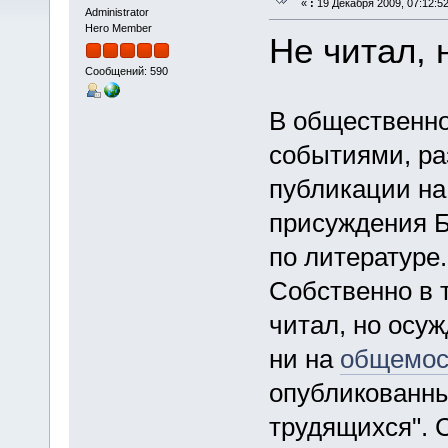
«
:
19 Декабря 2009, 07:12:52
Administrator
Hero Member
Не читал, 
Сообщений: 590
В общественно
событиями, р
публикации на
присуждения Б
по литературе.
Собственно в 
читал, но осу
ни на
общемос
опубликованны
трудящихся". 