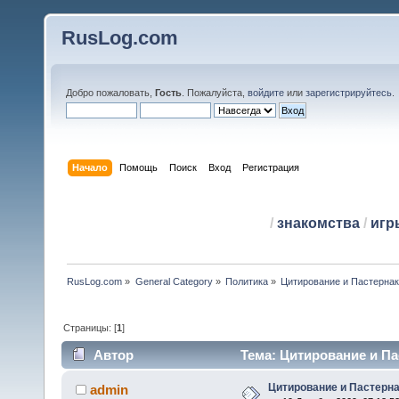
RusLog.com
Добро пожаловать,
Гость
. Пожалуйста,
войдите
или
зарегистрируйтесь
.
Начало
Помощь
Поиск
Вход
Регистрация
/
знакомства
/
игр
RusLog.com
»
General Category
»
Политика
»
Цитирование и Пастерна
Страницы: [
1
]
Автор
Тема: Цитирование и Па
Цитирование и Пастерн
admin