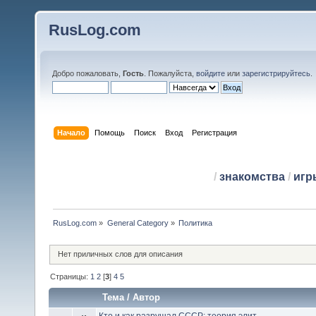
RusLog.com
Добро пожаловать,
Гость
. Пожалуйста,
войдите
или
зарегистрируйтесь
.
Начало
Помощь
Поиск
Вход
Регистрация
/
знакомства
/
игр
RusLog.com
»
General Category
»
Политика
Нет приличных слов для описания
Страницы:
1
2
[
3
]
4
5
Тема
/
Автор
Кто и как разрушал СССР: теория элит