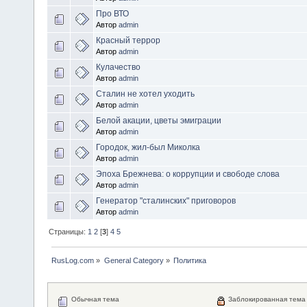
Про ВТО
Автор
admin
Красный террор
Автор
admin
Кулачество
Автор
admin
Сталин не хотел уходить
Автор
admin
Белой акации, цветы эмиграции
Автор
admin
Городок, жил-был Миколка
Автор
admin
Эпоха Брежнева: о коррупции и свободе слова
Автор
admin
Генератор "сталинских" приговоров
Автор
admin
Страницы:
1
2
[
3
]
4
5
RusLog.com
»
General Category
»
Политика
Обычная тема
Заблокированная тема