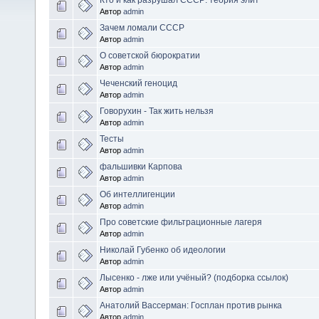
Автор
admin
Зачем ломали СССР
Автор
admin
О советской бюрократии
Автор
admin
Чеченский геноцид
Автор
admin
Говорухин - Так жить нельзя
Автор
admin
Тесты
Автор
admin
фальшивки Карпова
Автор
admin
Об интеллигенции
Автор
admin
Про советские фильтрационные лагеря
Автор
admin
Николай Губенко об идеологии
Автор
admin
Лысенко - лже или учёный? (подборка ссылок)
Автор
admin
Анатолий Вассерман: Госплан против рынка
Автор
admin