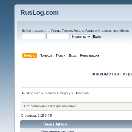
RusLog.com
Добро пожаловать,
Гость
. Пожалуйста,
войдите
или
зарегистрируйтесь
.
Начало
Помощь
Поиск
Вход
Регистрация
/
знакомства
/
игр
RusLog.com
»
General Category
»
Политика
Нет приличных слов для описания
Страницы:
1
[
2
]
3
4
5
Тема
/
Автор
Про правительство