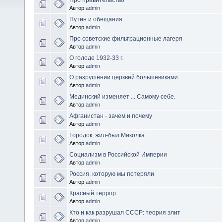
Автор
admin
Путин и обещания
Автор
admin
Про советские фильтрационные лагеря
Автор
admin
О голоде 1932-33 г.
Автор
admin
О разрушении церквей большевиками
Автор
admin
Мединский изменяет ... Самому себе.
Автор
admin
Афганистан - зачем и почему
Автор
admin
Городок, жил-был Миколка
Автор
admin
Социализм в Российской Империи
Автор
admin
Россия, которую мы потеряли
Автор
admin
Красный террор
Автор
admin
Кто и как разрушал СССР: теория элит
Автор
admin